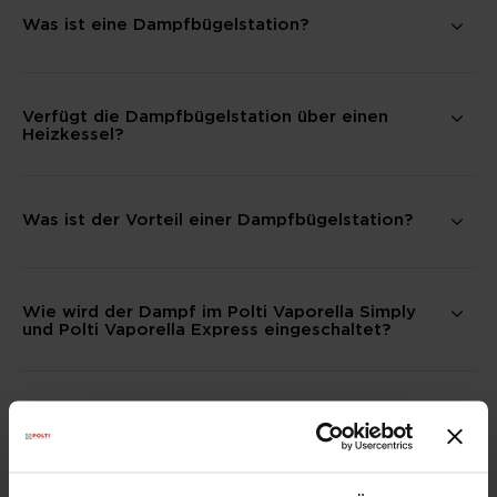
Was ist eine Dampfbügelstation?
Verfügt die Dampfbügelstation über einen
Heizkessel?
Was ist der Vorteil einer Dampfbügelstation?
Wie wird der Dampf im Polti Vaporella Simply
und Polti Vaporella Express eingeschaltet?
Was ist die One Temperature-Technologie?