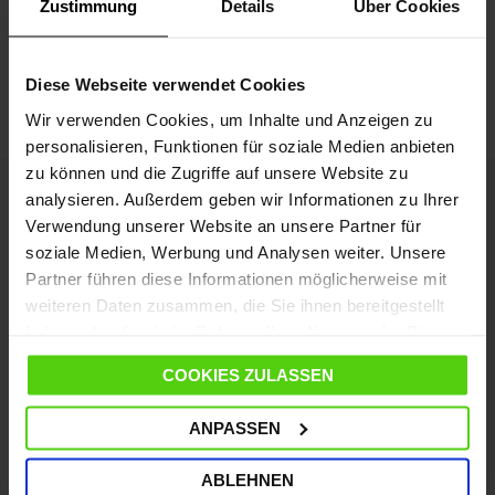
Zustimmung
Details
Über Cookies
Was ist das Calc-Cleaning-System?
Diese Webseite verwendet Cookies
Wir verwenden Cookies, um Inhalte und Anzeigen zu
personalisieren, Funktionen für soziale Medien anbieten
zu können und die Zugriffe auf unsere Website zu
analysieren. Außerdem geben wir Informationen zu Ihrer
Verwendung unserer Website an unsere Partner für
soziale Medien, Werbung und Analysen weiter. Unsere
Die Firma
Partner führen diese Informationen möglicherweise mit
weiteren Daten zusammen, die Sie ihnen bereitgestellt
Kundenservice
haben oder die sie im Rahmen Ihrer Nutzung der Dienste
gesammelt haben.
COOKIES ZULASSEN
Datenverarbeitung
ANPASSEN
Blog und Tipps
ABLEHNEN