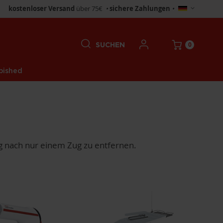
Store
kostenloser Versand
über 75€
•
sichere Zahlungen
•
wählen
0
SUCHEN
bished
ng nach nur einem Zug zu entfernen.