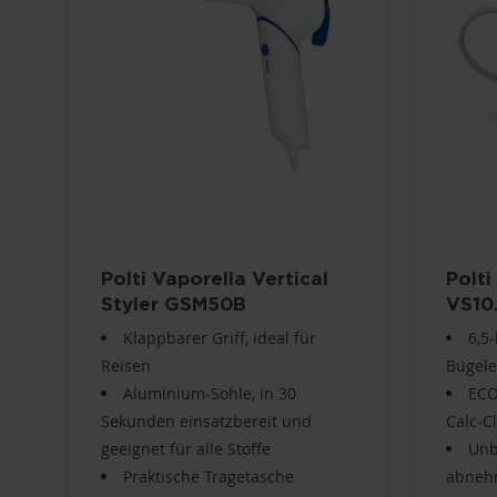
Polti Vaporella Vertical
Polti
Styler GSM50B
VS10
Klappbarer Griff, ideal für
6,5
Reisen
Bügele
Aluminium-Sohle, in 30
ECO
Sekunden einsatzbereit und
Calc‑C
geeignet für alle Stoffe
Unb
Praktische Tragetasche
abnehm