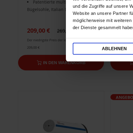
Patentierte multidirektionale
Pat
und die Zugriffe auf unsere 
Bügelsohle, Italian Design
Bügels
Website an unsere Partner fü
möglicherweise mit weiteren
der Dienste gesammelt habe
209,00 €
269,00 €
Der niedrigste Preis der letzten 30 Tage:
249,
209,00 €
ABLEHNEN
IN DEN WARENKORB
ANGEBO