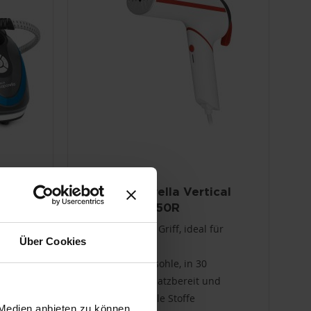
Polti Vaporella Vertical
Styler GSM50R
Klappbarer Griff, ideal für
Über Cookies
3L
Reisen
Aluminiumsohle, in 30
-
Sekunden einsatzbereit und
geeignet für alle Stoffe
 Medien anbieten zu können