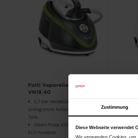
Polti Vaporella Next
Polti
VN18.40
VN18
6,7 bar Heizkessel,
6,5 
Zustimmung
unbegrenzte Autonomie, 1,3L
unbegr
Tank
Tank
Steam Pulse 430g, Turbo- und
Ste
Diese Webseite verwendet 
ECO-Funktion
Funkti
Wir verwenden Cookies, um I