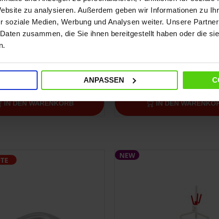
entierte multidirektionale
Patentierte multidirekti
Website zu analysieren. Außerdem geben wir Informationen zu I
ohle, Italian Design
Platte, Italian Design
r soziale Medien, Werbung und Analysen weiter. Unsere Partner
 Daten zusammen, die Sie ihnen bereitgestellt haben oder die s
n.
00 €
249,00 €
ANPASSEN
C
IN DEN WARENKORB
IN DEN WARENKO
NEW
TE