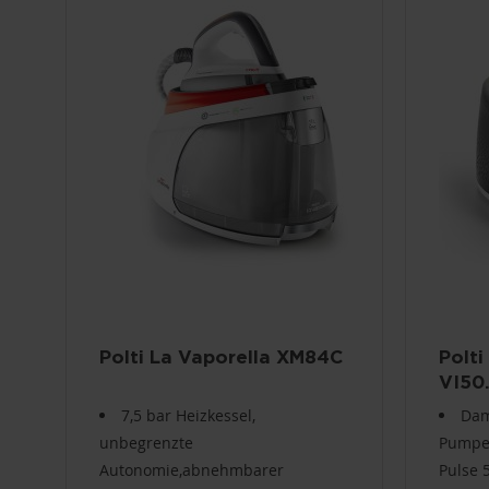
Polti La Vaporella XM84C
Polti
VI50
7,5 bar Heizkessel,
Dam
unbegrenzte
Pumpe
Autonomie,abnehmbarer
Pulse 