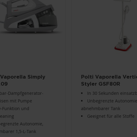
 Vaporella Simply
Polti Vaporella Verti
.09
Styler GSF80R
‑bar‑Dampfgenerator-
In 30 Sekunden einsatzb
isen mit Pumpe
Unbegrenzte Autonomi
‑Funktion und
abnehmbarer Tank
leaning
Geeignet für alle Stoffe
egrenzte Autonomie,
barer 1,5‑L‑Tank