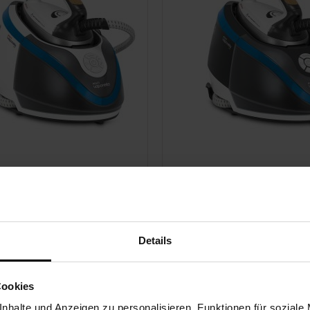
 Vaporella Next
Polti Vaporella Next
.25
VN18.20
bar Heizkessel,
6,5 bar Heizkessel,
Details
enzte Autonomie, 1,3L
unbegrenzte Autonomie, 1,
Tank
am Pulse 400 g, Turbo-
Steam Pulse 400g, Turbo
Cookies
on
Funktion
nhalte und Anzeigen zu personalisieren, Funktionen für soziale