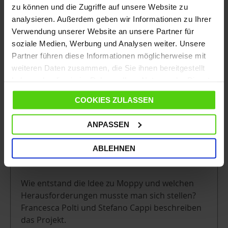
zu können und die Zugriffe auf unsere Website zu
analysieren. Außerdem geben wir Informationen zu Ihrer
Verwendung unserer Website an unsere Partner für
soziale Medien, Werbung und Analysen weiter. Unsere
Partner führen diese Informationen möglicherweise mit
weiteren Daten zusammen, die Sie ihnen bereitgestellt
haben oder die sie im Rahmen Ihrer Nutzung der Dienste
gesammelt haben.
COOKIES ZULASSEN
ANPASSEN
Moppy: Wie hat die Evolution der
ABLEHNEN
Reinigung begonnen
Wie entstand die Idee zu Moppy und welchen
Herausforderungen musste man sich stellen?
Francesca Polti und Stefano Cappi beschreiben
das Projekt.