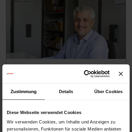
After Sales: Austausch und Kooperation
mit allen involvierten Beteiligten.
Zustimmung
Details
Über Cookies
Diego Borghi erzählt über seine Aufgabe in dem
Unternehmen.
Diese Webseite verwendet Cookies
MEHR LESEN
Wir verwenden Cookies, um Inhalte und Anzeigen zu
personalisieren, Funktionen für soziale Medien anbieten