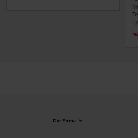
Me
Tr
hy
M
Die Firma