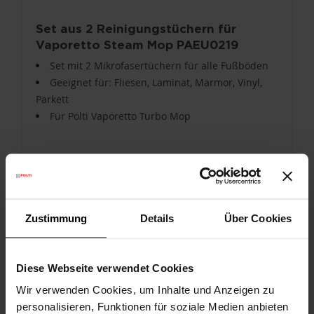
Set aus 2 Reinigungstüchern für
Vaporetto Steam Mop PAEU0219
Set mit 2 Mikrofasertüchern für alle Fußböden
Geeignet für: Fliesen, Laminat, Marmor, Vinyl,
Parkett
Für Polti Vaporetto Turbo Mop
22,90 €
IN DEN WARENKORB
Zustimmung
Details
Über Cookies
Diese Webseite verwendet Cookies
Wir verwenden Cookies, um Inhalte und Anzeigen zu
personalisieren, Funktionen für soziale Medien anbieten