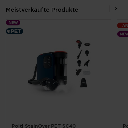
Meistverkaufte Produkte
NEW
AN
NE
Polti StainOver PET SC40
P