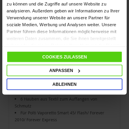
zu können und die Zugriffe auf unsere Website zu
analysieren. Außerdem geben wir Informationen zu Ihrer
Verwendung unserer Website an unsere Partner für
soziale Medien, Werbung und Analysen weiter. Unsere
Partner führen diese Informationen möglicherweise mit
weiteren Daten zusammen, die Sie ihnen bereitgestellt
haben oder die sie im Rahmen Ihrer Nutzung der Dienste
gesammelt haben.
COOKIES ZULASSEN
ANPASSEN
Set aus 4 Bodenreinigungstücher und
6 Überbezügen Polti Vaporetto
ABLEHNEN
PAEU0210
4 Bodenreininigungstücher aus Baumwolle
6 Hauben aus Textil zum Auffangen von
Schmutz
Für Polti Vaporetto Smart 45/ Flash/ Forever
2010/ Forever Express