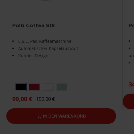
Polti Coffea S18
P
E.S.E. Pad-Kaffeemaschine
Automatischer Kapselauswurf
Rundes Design
un
3
99,00 €
159,00 €
IN DEN WARENKORB