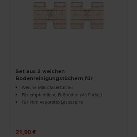
Set aus 2 weichen
Bodenreinigungstüchern für
Vaporetto Lecoaspira PAEU0317
Weiche Mikrofasertücher
Für empfindliche Fußböden wie Parkett
Für Polti Vaporetto Lecoaspira
21,90 €