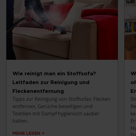
Wie reinigt man ein Stoffsofa?
W
Leitfaden zur Reinigung und
o
Fleckenentfernung
E
Tipps zur Reinigung von Stoffsofas: Flecken
St
entfernen, Gerüche beseitigen und
Re
Textilien mit Dampf hygienisch sauber
ke
halten.
Er
Ha
MEHR LESEN
Da