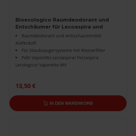
Bioecologico Raumdeodorant und
Entschäumer für Lecoaspira und
Lecologico mit Pinienduft PAEU0086
Raumdeodorant und Antischaummittel
Kieferduft
Für Staubsaugersysteme mit Wasserfilter
Polti Vaporetto Lecoaspira/ Forzaspira
Lecologico/ Vaporetto MV
13,50 €
IN DEN WARENKORB