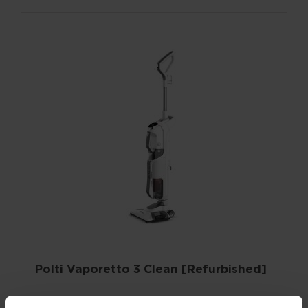
Polti Vaporetto 3 Clean [Refurbished]
Multifunktionsgerät mit Dampf- und