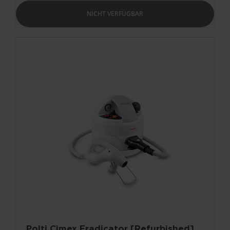
NICHT VERFÜGBAR
Polti Cimex Eradicator [Refurbished]