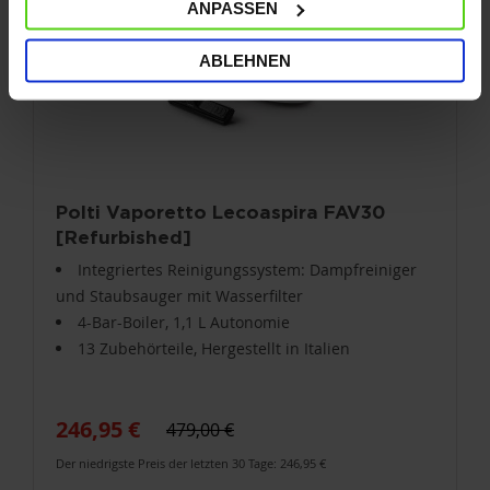
ANPASSEN
ABLEHNEN
Polti Vaporetto Lecoaspira FAV30
[Refurbished]
Integriertes Reinigungssystem: Dampfreiniger
und Staubsauger mit Wasserfilter
4-Bar-Boiler, 1,1 L Autonomie
13 Zubehörteile, Hergestellt in Italien
246,95 €
479,00 €
Der niedrigste Preis der letzten 30 Tage: 246,95 €