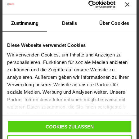
Saugfunktion
Integrierter tragbarer Dampfreiniger
12 Zubehörteile im Lieferumfang enthalten
Zustimmung
Details
Über Cookies
199,00 €
389,00 €
Diese Webseite verwendet Cookies
Der niedrigste Preis der letzten 30 Tage: 199,00 €
Wir verwenden Cookies, um Inhalte und Anzeigen zu
personalisieren, Funktionen für soziale Medien anbieten
NICHT VERFÜGBAR
zu können und die Zugriffe auf unsere Website zu
analysieren. Außerdem geben wir Informationen zu Ihrer
Verwendung unserer Website an unsere Partner für
soziale Medien, Werbung und Analysen weiter. Unsere
Partner führen diese Informationen möglicherweise mit
weiteren Daten zusammen, die Sie ihnen bereitgestellt
haben oder die sie im Rahmen Ihrer Nutzung der Dienste
gesammelt haben.
COOKIES ZULASSEN