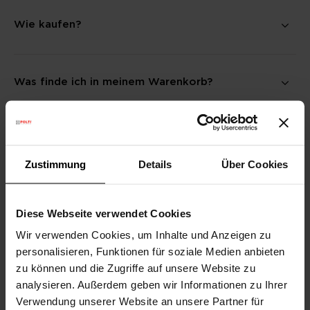
Wie kaufen?
Was finde ich in meinem Warenkorb?
Wie gehe ich mit meiner Bestellung vor?
Zustimmung
Details
Über Cookies
Wie kann ich bezahlen?
Diese Webseite verwendet Cookies
Wir verwenden Cookies, um Inhalte und Anzeigen zu
personalisieren, Funktionen für soziale Medien anbieten
Ich habe die Bestellung aufgegeben. Und nun?
zu können und die Zugriffe auf unsere Website zu
analysieren. Außerdem geben wir Informationen zu Ihrer
Verwendung unserer Website an unsere Partner für