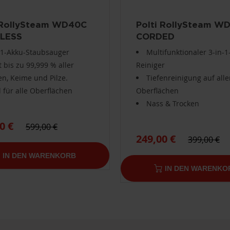
 RollySteam WD40C
Polti RollySteam W
LESS
CORDED
-1-Akku-Staubsauger
Multifunktionaler 3-in-1
gt bis zu 99,999 % aller
Reiniger
en, Keime und Pilze.
Tiefenreinigung auf all
l für alle Oberflächen
Oberflächen
Nass & Trocken
0 €
599,00 €
249,00 €
399,00 €
IN DEN WARENKORB
IN DEN WARENKO