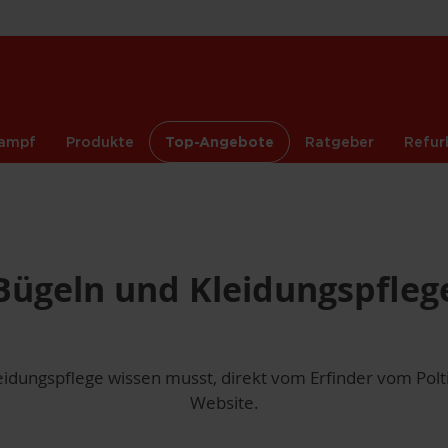
ampf
Produkte
Top-Angebote
Ratgeber
Refur
Bügeln und Kleidungspfleg
leidungspflege wissen musst, direkt vom Erfinder vom Polti
Website.