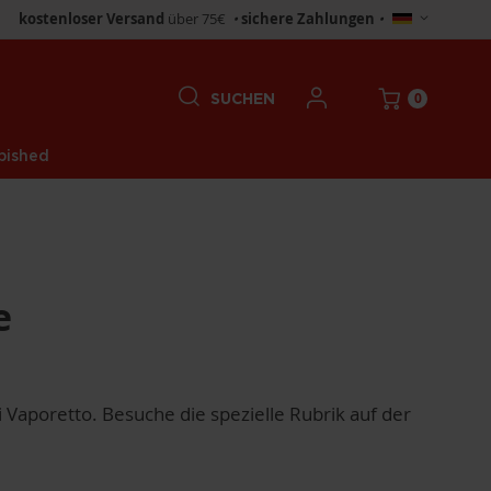
Store
kostenloser Versand
über 75€
•
sichere Zahlungen
•
wählen
0
SUCHEN
bished
e
 Vaporetto. Besuche die spezielle Rubrik auf der