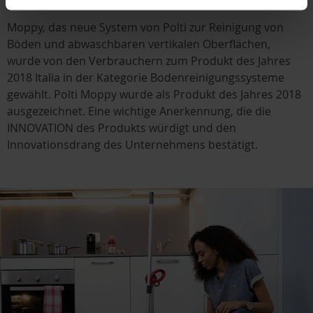
Moppy, das neue System von Polti zur Reinigung von
Böden und abwaschbaren vertikalen Oberflächen,
wurde von den Verbrauchern zum Produkt des Jahres
2018 Italia in der Kategorie Bodenreinigungssysteme
gewählt. Polti Moppy wurde als Produkt des Jahres 2018
ausgezeichnet. Eine wichtige Anerkennung, die die
INNOVATION des Produkts würdigt und den
Innovationsdrang des Unternehmens bestätigt.