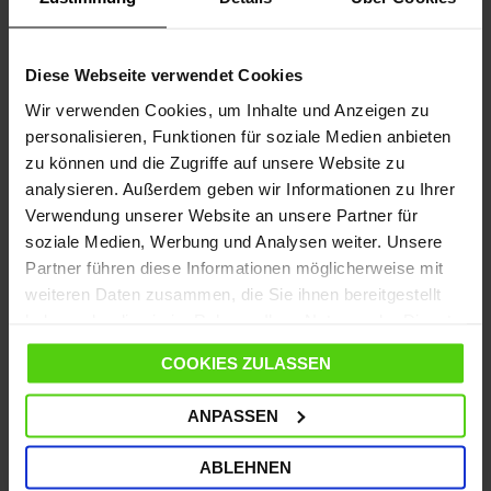
Die Produktprüfungen von Which? sind völlig
unparteiisch, und ihre Labortester sind Experten darin,
Diese Webseite verwendet Cookies
Produkte für den täglichen Gebrauch zu testen, damit
Sie sicher das richtige Produkt auswählen können. Nur
Wir verwenden Cookies, um Inhalte und Anzeigen zu
die am besten bewerteten Produkte werden als Best Buy
personalisieren, Funktionen für soziale Medien anbieten
empfohlen.
zu können und die Zugriffe auf unsere Website zu
Lesen Sie den vollständigen Testbericht für
analysieren. Außerdem geben wir Informationen zu Ihrer
Dampfreinigungstipps und erfahren Sie, welcher
Verwendung unserer Website an unsere Partner für
Dampfreiniger am besten geeignet ist.
soziale Medien, Werbung und Analysen weiter. Unsere
Partner führen diese Informationen möglicherweise mit
weiteren Daten zusammen, die Sie ihnen bereitgestellt
LESEN SIE DEN VOLLSTÄNDIGEN TESTBERICHT
haben oder die sie im Rahmen Ihrer Nutzung der Dienste
gesammelt haben.
COOKIES ZULASSEN
ANPASSEN
Moppy zum Produkt des Jahres 2018
ABLEHNEN
gewählt