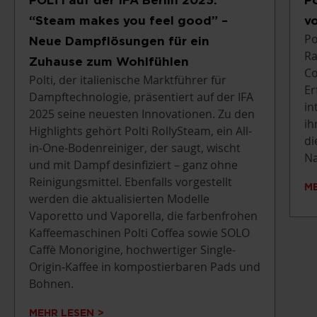
“Steam makes you feel good” –
v
Po
Neue Dampflösungen für ein
Ra
Zuhause zum Wohlfühlen
Co
Polti, der italienische Marktführer für
Er
Dampftechnologie, präsentiert auf der IFA
in
2025 seine neuesten Innovationen. Zu den
ih
Highlights gehört Polti RollySteam, ein All-
di
in-One-Bodenreiniger, der saugt, wischt
Na
und mit Dampf desinfiziert – ganz ohne
Reinigungsmittel. Ebenfalls vorgestellt
M
werden die aktualisierten Modelle
Vaporetto und Vaporella, die farbenfrohen
Kaffeemaschinen Polti Coffea sowie SOLO
Caffè Monorigine, hochwertiger Single-
Origin-Kaffee in kompostierbaren Pads und
Bohnen.
MEHR LESEN