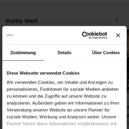
Poltis Welt
Zustimmung
Details
Über Cookies
Diese Webseite verwendet Cookies
Wir verwenden Cookies, um Inhalte und Anzeigen zu
personalisieren, Funktionen für soziale Medien anbieten
zu können und die Zugriffe auf unsere Website zu
analysieren. Außerdem geben wir Informationen zu Ihrer
POLTI auf der IFA Berlin 2025:
P
Verwendung unserer Website an unsere Partner für
“Steam makes you feel good” –
v
soziale Medien, Werbung und Analysen weiter. Unsere
Po
Neue Dampflösungen für ein
Partner führen diese Informationen möglicherweise mit