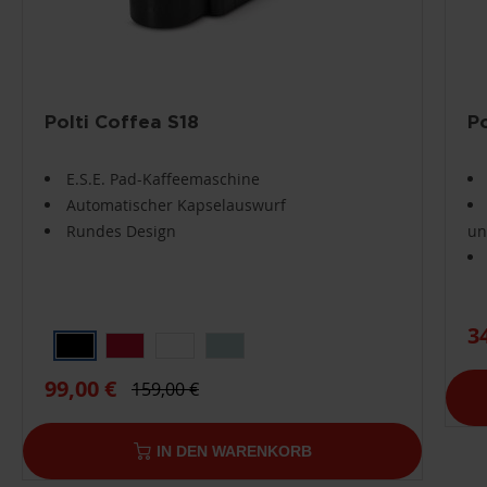
Polti Coffea S18
P
E.S.E. Pad-Kaffeemaschine
Automatischer Kapselauswurf
Rundes Design
un
3
99,00 €
159,00 €
IN DEN WARENKORB