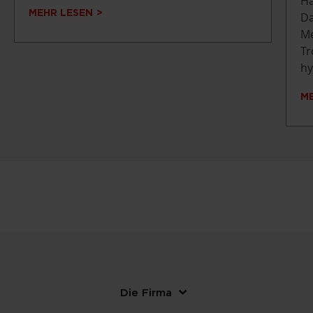
Ha
MEHR LESEN
Da
Me
Tr
hy
M
Die Firma