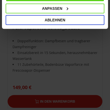
ANPASSEN
ABLEHNEN
Polti Vaporetto SV440_Double
Doppelfunktion: Dampfbesen und tragbarer
Dampfreiniger
Einsatzbereit in 15 Sekunden, herausnehmbarer
Wassertank
11 Zubehörteile, Bodenbüse Vaporforce mit
Frescovapor-Dispenser
149,00 €
IN DEN WARENKORB