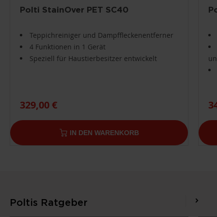
Polti StainOver PET SC40
P
Teppichreiniger und Dampffleckenentferner
4 Funktionen in 1 Gerät
Speziell für Haustierbesitzer entwickelt
un
329,00 €
3
IN DEN WARENKORB
Poltis Ratgeber