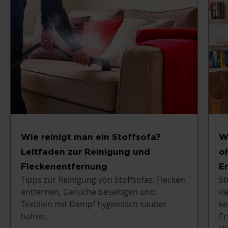
Wie reinigt man ein Stoffsofa?
W
Leitfaden zur Reinigung und
o
Fleckenentfernung
E
Tipps zur Reinigung von Stoffsofas: Flecken
St
entfernen, Gerüche beseitigen und
Re
Textilien mit Dampf hygienisch sauber
ke
halten.
Er