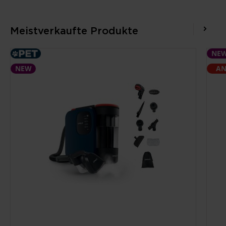
Meistverkaufte Produkte
NE
NEW
AN