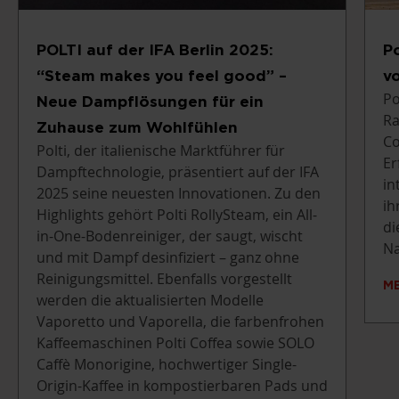
POLTI auf der IFA Berlin 2025:
P
“Steam makes you feel good” –
v
Po
Neue Dampflösungen für ein
Ra
Zuhause zum Wohlfühlen
Co
Polti, der italienische Marktführer für
Er
Dampftechnologie, präsentiert auf der IFA
in
2025 seine neuesten Innovationen. Zu den
ih
Highlights gehört Polti RollySteam, ein All-
di
in-One-Bodenreiniger, der saugt, wischt
Na
und mit Dampf desinfiziert – ganz ohne
Reinigungsmittel. Ebenfalls vorgestellt
M
werden die aktualisierten Modelle
Vaporetto und Vaporella, die farbenfrohen
Kaffeemaschinen Polti Coffea sowie SOLO
Caffè Monorigine, hochwertiger Single-
Origin-Kaffee in kompostierbaren Pads und