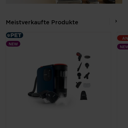
Meistverkaufte Produkte
AN
NEW
NE