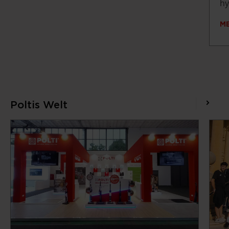
hy
M
Poltis Welt