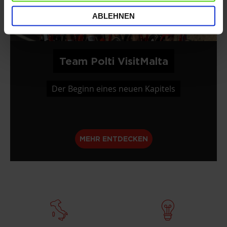
ABLEHNEN
Team Polti VisitMalta
Der Beginn eines neuen Kapitels
MEHR ENTDECKEN