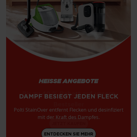
HEISSE ANGEBOTE
Bis zu 40 % Rabatt auf unsere
DAMPF BESIEGT JEDEN FLECK
Bestseller
Polti StainOver entfernt Flecken und desinfiziert
mit der Kraft des Dampfes.
JETZT KAUFEN
ENTDECKEN SIE MEHR