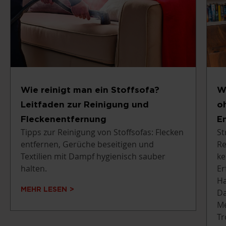
Wie reinigt man ein Stoffsofa?
W
Leitfaden zur Reinigung und
o
Fleckenentfernung
E
Tipps zur Reinigung von Stoffsofas: Flecken
St
entfernen, Gerüche beseitigen und
Re
Textilien mit Dampf hygienisch sauber
ke
halten.
Er
Ha
MEHR LESEN
Da
Me
Tr