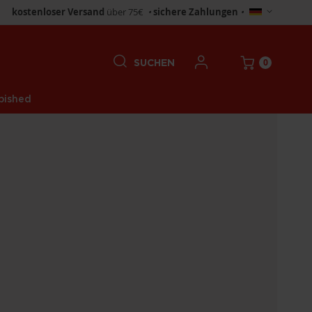
Store
kostenloser Versand
über 75€
•
sichere Zahlungen
•
wählen
0
SUCHEN
bished