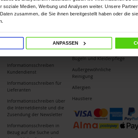
r soziale Medien, Werbung und Analysen weiter. Unsere Partner
 Daten zusammen, die Sie ihnen bereitgestellt haben oder die s
n.
Datenverarbeitung
Blog und Tipps
ANPASSEN
C
Informationsschreiben für
Hausreinigung
Kunden
Bügeln und Kleiderpflege
Informationsschreiben
Außergewöhnliche
Kundendienst
Reinigung
Informationsschreiben für
Allergien
Lieferanten
Haustiere
Informationsschreiben über
die Internetdienste und die
Zusendung der Newsletter
Informationsschreiben in
Bezug auf die Suche und