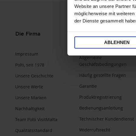
Website an unsere Partner fü
möglicherweise mit weiteren
der Dienste gesammelt habe
Kundenservice
Die Firma
ABLEHNEN
Online Kaufberatung
Impressum
Allgemeine
Geschäftsbedingungen
Polti, seit 1978
Häufig gestellte Fragen
Unsere Geschichte
Garantie
Unsere Werte
Produktregistrierung
Unsere Marken
Bedienungsanleitung
Nachhaltigkeit
Technischer Kundendienst
Team Polti VisitMalta
Widerrufsrecht
Qualitätsstandard