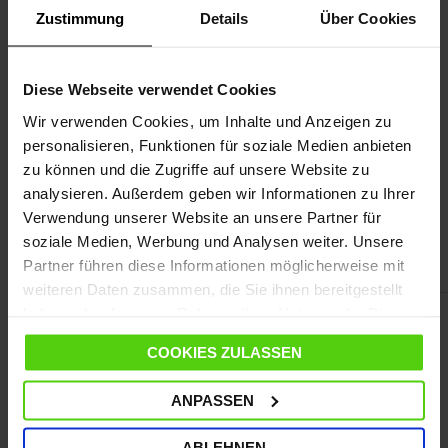
Zustimmung
Details
Über Cookies
ANLEITUNG
WEITERE NÜTZLICHE INFORMATIONEN
Diese Webseite verwendet Cookies
Wir verwenden Cookies, um Inhalte und Anzeigen zu
personalisieren, Funktionen für soziale Medien anbieten
zu können und die Zugriffe auf unsere Website zu
Wir haben weitere Produkte
analysieren. Außerdem geben wir Informationen zu Ihrer
herausgesucht, die dich interessieren
Verwendung unserer Website an unsere Partner für
könnten!
soziale Medien, Werbung und Analysen weiter. Unsere
Partner führen diese Informationen möglicherweise mit
weiteren Daten zusammen, die Sie ihnen bereitgestellt
haben oder die sie im Rahmen Ihrer Nutzung der Dienste
gesammelt haben.
COOKIES ZULASSEN
ANPASSEN
ABLEHNEN