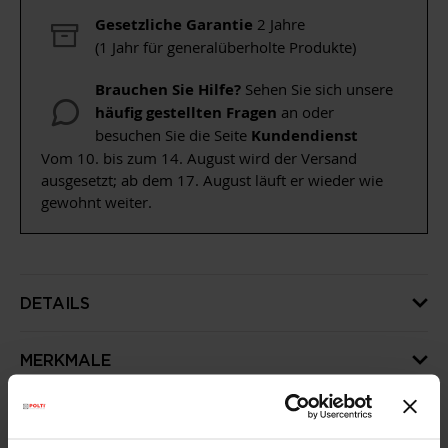
Gesetzliche Garantie
2 Jahre
(1 Jahr für generalüberholte Produkte)
Brauchen Sie Hilfe?
Sehen Sie sich unsere
häufig gestellten Fragen
an oder
besuchen Sie die Seite
Kundendienst
Vom 10. bis zum 14. August wird der Versand
ausgesetzt; ab dem 17. August läuft er wieder wie
gewohnt weiter.
DETAILS
MERKMALE
SPEZIFIKATIONEN