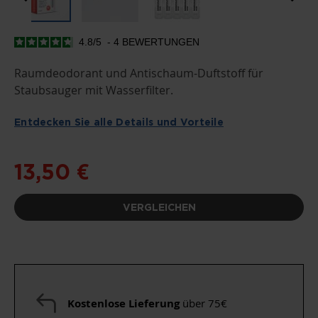
4.8
/
5
-
4
BEWERTUNGEN
ZUM
ANFANG
DER
Raumdeodorant und Antischaum-Duftstoff für
BILDGALERIE
Staubsauger mit Wasserfilter.
SPRINGEN
Entdecken Sie alle Details und Vorteile
13,50 €
VERGLEICHEN
Kostenlose Lieferung
über 75€