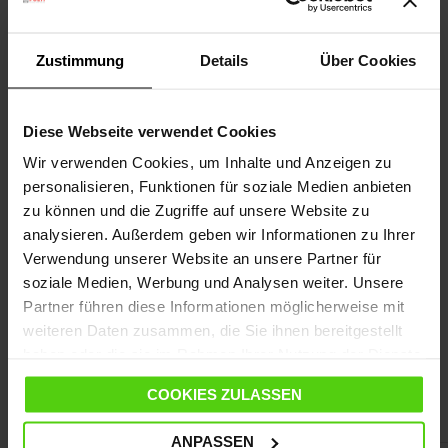
Unternehmer wird Ihnen Francesca Polti
erzählen, wie sie ihr Unternehmer führt und
Ihnen einige Empfehlungen geben
Zustimmung
Details
Über Cookies
MEHR LESEN
Diese Webseite verwendet Cookies
Wir verwenden Cookies, um Inhalte und Anzeigen zu
personalisieren, Funktionen für soziale Medien anbieten
3 Artikel
zu können und die Zugriffe auf unsere Website zu
analysieren. Außerdem geben wir Informationen zu Ihrer
Verwendung unserer Website an unsere Partner für
soziale Medien, Werbung und Analysen weiter. Unsere
Partner führen diese Informationen möglicherweise mit
weiteren Daten zusammen, die Sie ihnen bereitgestellt
haben oder die sie im Rahmen Ihrer Nutzung der Dienste
gesammelt haben.
COOKIES ZULASSEN
Meistverkaufte Produkte
ANPASSEN