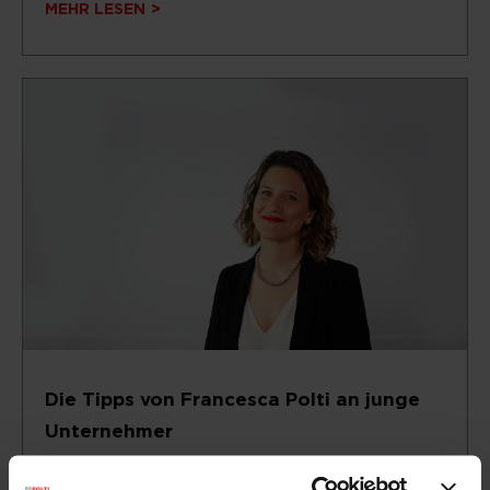
MEHR LESEN
Die Tipps von Francesca Polti an junge
Unternehmer
Aus Anlass des Internationalen Tages der