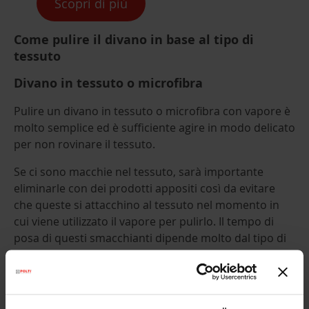
Scopri di più
Come pulire il divano in base al tipo di
tessuto
Divano in tessuto o microfibra
Pulire un divano in tessuto o microfibra con vapore è
molto semplice ed è sufficiente agire in modo delicato
per non rovinare il tessuto.
Se ci sono macchie nel tessuto, sarà importante
eliminarle con dei prodotti appositi così da evitare
che queste si attacchino al tessuto nel momento in
cui viene utilizzato il vapore per pulirlo. Il tempo di
posa di questi smacchianti dipende molto dal tipo di
prodotto, ma suggeriamo di mantenerli in posa per 3-
4 minuti. Dopo di che basterà passare un panno
pulito sul tessuto per eliminare lo sporco, lasciando
ad asciugare il tessuto.