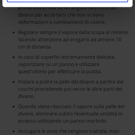
Verificare le istruzioni del produttore, facendo
prima una prova su un angolo nascosto del
divano per accertarsi che non vi siano
deformazioni o cambiamenti di colore.
Regolare sempre il vapore della scopa al minimo
facendo attenzione ad erogarlo ad almeno 10
cm di distanza.
In caso di superfici estremamente delicate,
vaporizzare su un panno e utilizzare
quest'ultimo per effettuare la pulizia.
Iniziare a pulire la pelle del divano a partire dai
cuscini procedendo poi verso le altre parti del
divano.
Quando viene rilasciato il vapore sulla pelle del
divano, eliminare subito l'eventuale umidità in
eccesso utilizzando un panno morbido.
Asciugare le zone che vengono trattate, man