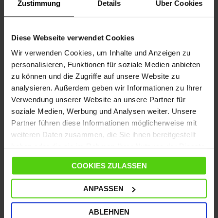
Zustimmung
Details
Über Cookies
Dopo aver eliminato le macchie difficili, potremo
passare a pulire il divano con il vapore garantendo
Diese Webseite verwendet Cookies
così una pulizia profonda e un'igiene perfetta.
Wir verwenden Cookies, um Inhalte und Anzeigen zu
Per approfondire, leggi i nostri consigli per la
pulizia
personalisieren, Funktionen für soziale Medien anbieten
del divano in tessuto
.
zu können und die Zugriffe auf unsere Website zu
analysieren. Außerdem geben wir Informationen zu Ihrer
Divano in pelle
Verwendung unserer Website an unsere Partner für
La pelle è più delicata da trattare rispetto al tessuto
soziale Medien, Werbung und Analysen weiter. Unsere
ma il suo trattamento non è difficile: l'aspetto
Partner führen diese Informationen möglicherweise mit
importante da considerare nella pulizia di un divano
weiteren Daten zusammen, die Sie ihnen bereitgestellt
in pelle o ecopelle con il vapore dipenderà dal
haben oder die sie im Rahmen Ihrer Nutzung der Dienste
corretto uso del pulitore a vapore così da garantire
gesammelt haben.
COOKIES ZULASSEN
un trattamento corretto.
Quando usiamo un apparecchio a vapore per pulire il
ANPASSEN
divano sarà necessario:
ABLEHNEN