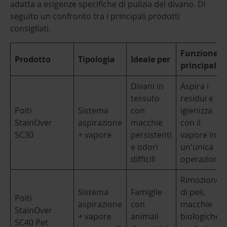
adatta a esigenze specifiche di pulizia del divano. Di
seguito un confronto tra i principali prodotti
consigliati.
Funzione
Prodotto
Tipologia
Ideale per
principale
Divani in
Aspira i
tessuto
residui e
Polti
Sistema
con
igienizza
StainOver
aspirazione
macchie
con il
SC30
+ vapore
persistenti
vapore in
e odori
un'unica
difficili
operazione
Rimozione
Sistema
Famiglie
di peli,
Polti
aspirazione
con
macchie
StainOver
+ vapore
animali
biologiche
SC40 Pet