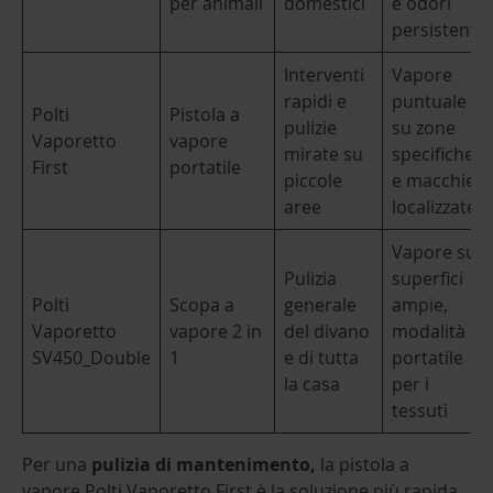
per animali
domestici
e odori
persistenti
Interventi
Vapore
rapidi e
puntuale
Polti
Pistola a
pulizie
su zone
Vaporetto
vapore
mirate su
specifiche
First
portatile
piccole
e macchie
aree
localizzate
Vapore su
Pulizia
superfici
Polti
Scopa a
generale
ampie,
Vaporetto
vapore 2 in
del divano
modalità
SV450_Double
1
e di tutta
portatile
la casa
per i
tessuti
Per una
pulizia di mantenimento,
la pistola a
vapore Polti Vaporetto First è la soluzione più rapida