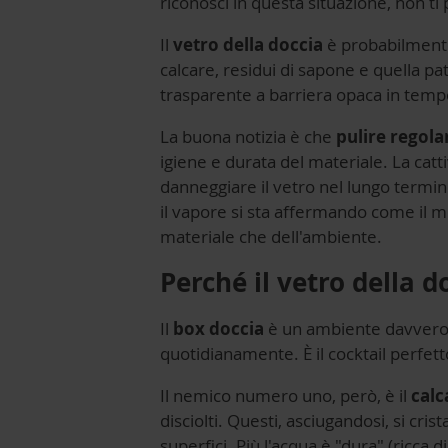
riconosci in questa situazione, non ti
Il
vetro della doccia
è probabilmente 
calcare, residui di sapone e quella p
trasparente a barriera opaca in temp
La buona notizia è che
pulire regola
igiene e durata del materiale. La catti
danneggiare il vetro nel lungo termine
il vapore si sta affermando come il mi
materiale che dell'ambiente.
Perché il vetro della d
Il
box doccia
è un ambiente davvero p
quotidianamente. È il cocktail perfet
Il nemico numero uno, però, è il
calc
disciolti. Questi, asciugandosi, si cri
superfici. Più l'acqua è "dura" (ricca d