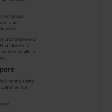
 con l'acqua
orta. Una
da pulire.
 la proliferazione di
tipo di vetro. I
ascondono meglio lo
ale.
apore
della nonna. Basta
dio, limone. Ma
turale