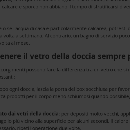
calcare e sporco non abbiano il tempo di stratificarsi diven
e o se l'acqua di casa è particolarmente calcarea, potrest
 volta a settimana. Al contrario, un bagno di servizio poco
volta al mese.
tenere il vetro della doccia sempre 
accorgimenti possono fare la differenza tra un vetro che si
stanti:
dopo ogni doccia, lascia la porta del box socchiusa per favor
ilizza prodotti per il corpo meno schiumosi quando possibile
ato dai vetri della doccia
: per depositi molto vecchi, appl
lo più vicino alla superficie per alcuni secondi. Il calore 
cessario, ripeti l'operazione due volte.