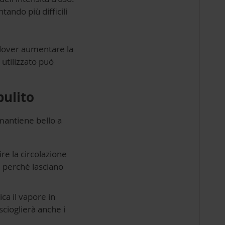
tando più difficili
i dover aumentare la
 utilizzato può
pulito
 mantiene bello a
ire la circolazione
, perché lasciano
ica il vapore in
scioglierà anche i