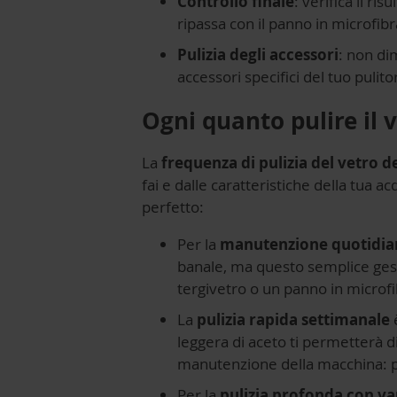
Controllo finale
: verifica il r
ripassa con il panno in microfibr
Pulizia degli accessori
: non dim
accessori specifici del tuo pulit
Ogni quanto pulire il v
La
frequenza di pulizia del vetro d
fai e dalle caratteristiche della tua
perfetto:
Per la
manutenzione quotidia
banale, ma questo semplice gesto
tergivetro o un panno in microfi
La
pulizia rapida settimanale
leggera di aceto ti permetterà d
manutenzione della macchina: pic
Per la
pulizia profonda con v