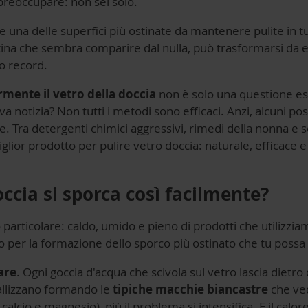
 preoccupare: non sei solo.
una delle superfici più ostinate da mantenere pulite in tut
atina che sembra comparire dal nulla, può trasformarsi da
o record.
rmente il vetro della doccia
non è solo una questione es
va notizia? Non tutti i metodi sono efficaci. Anzi, alcuni po
. Tra detergenti chimici aggressivi, rimedi della nonna e s
glior prodotto per pulire vetro doccia: naturale, efficace e
occia si sporca così facilmente?
articolare: caldo, umido e pieno di prodotti che utilizzia
to per la formazione dello sporco più ostinato che tu poss
are
. Ogni goccia d'acqua che scivola sul vetro lascia dietro 
stallizzano formando le
tipiche macchie biancastre
che ve
i calcio e magnesio), più il problema si intensifica. E il calor