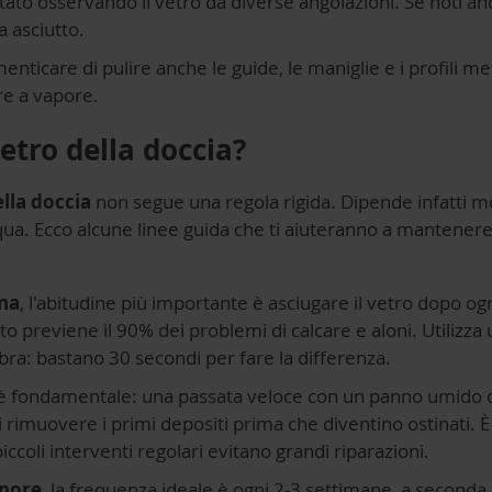
isultato osservando il vetro da diverse angolazioni. Se noti a
a asciutto.
enticare di pulire anche le guide, le maniglie e i profili meta
ore a vapore.
etro della doccia?
ella doccia
non segue una regola rigida. Dipende infatti mo
 acqua. Ecco alcune linee guida che ti aiuteranno a mantene
na
, l'abitudine più importante è asciugare il vetro dopo o
 previene il 90% dei problemi di calcare e aloni. Utilizza 
bra: bastano 30 secondi per fare la differenza.
è fondamentale: una passata veloce con un panno umido 
i rimuovere i primi depositi prima che diventino ostinati. 
coli interventi regolari evitano grandi riparazioni.
apore
, la frequenza ideale è ogni 2-3 settimane, a seconda d