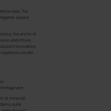
ta la casa. Tra
 elegante separè
tetica, ma anche di
ssono addirittura
oluzioni innovative,
 rispettoso sia del
mo
a immaginare.
di sé minerali
diamo sulle
e della doccia?