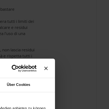
 bastare
 tutti i limiti dei
lcare e residui
a l'uso di una
 non lascia residui
 e rispetta tutti i
apore. I
pulitori a
Über Cookies
patto,
 Microfibra
 Medien anbieten zu können