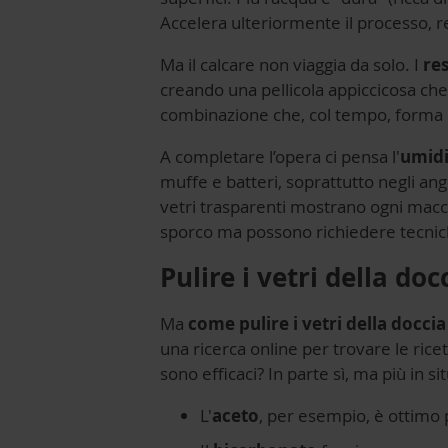
Accelera ulteriormente il processo, r
Ma il calcare non viaggia da solo. I
re
creando una pellicola appiccicosa che
combinazione che, col tempo, forma qu
A completare l’opera ci pensa l'
umidi
muffe e batteri, soprattutto negli ang
vetri trasparenti mostrano ogni macchi
sporco ma possono richiedere tecnich
Pulire i vetri della do
Ma
come pulire i vetri della doccia
una ricerca online per trovare le rice
sono efficaci? In parte sì, ma più in s
L'
aceto
, per esempio, è ottimo pe