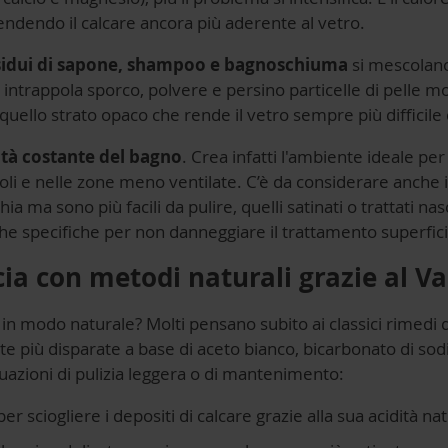
endendo il calcare ancora più aderente al vetro.
sidui di sapone, shampoo e bagnoschiuma
si mescolano
 intrappola sporco, polvere e persino particelle di pelle m
ello strato opaco che rende il vetro sempre più difficile 
tà costante del bagno
. Crea infatti l'ambiente ideale per
oli e nelle zone meno ventilate. C’è da considerare anche il 
a ma sono più facili da pulire, quelli satinati o trattati n
e specifiche per non danneggiare il trattamento superfici
ccia con metodi naturali grazie al V
in modo naturale? Molti pensano subito ai classici rimedi 
tte più disparate a base di aceto bianco, bicarbonato di so
ituazioni di pulizia leggera o di mantenimento:
r sciogliere i depositi di calcare grazie alla sua acidità na