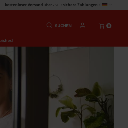
Store
kostenloser Versand
über 75€
•
sichere Zahlungen
•
wählen
0
SUCHEN
bished