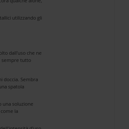
ncora qualche alone,
llici utilizzando gli
lto dall'uso che ne
re sempre tutto
gni doccia. Sembra
una spatola
o una soluzione
È come la
ell'intensità d'uso.