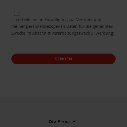
Privacy 3 for Purposes of processing B.3 (promotio
Ich erteile meine Einwilligung zur Verarbeitung
meiner personenbezogenen Daten für die genannten
Zwecke im Abschnitt Verarbeitungszweck 3 (Werbung)
SENDEN
Die Firma