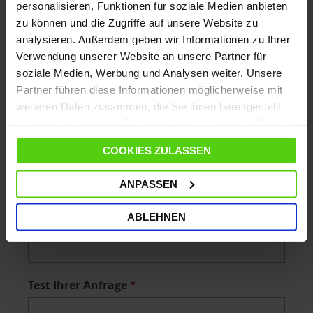
personalisieren, Funktionen für soziale Medien anbieten
Name
zu können und die Zugriffe auf unsere Website zu
analysieren. Außerdem geben wir Informationen zu Ihrer
Verwendung unserer Website an unsere Partner für
soziale Medien, Werbung und Analysen weiter. Unsere
Telefon
Partner führen diese Informationen möglicherweise mit
weiteren Daten zusammen, die Sie ihnen bereitgestellt
haben oder die sie im Rahmen Ihrer Nutzung der Dienste
gesammelt haben.
Email
COOKIES ZULASSEN
ANPASSEN
Bestellnummer
ABLEHNEN
Test Ihrer Anfrage