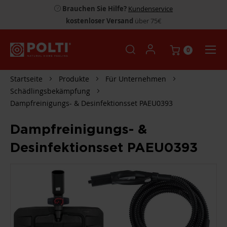
Brauchen Sie Hilfe?
Kundenservice
kostenloser Versand
über 75€
0
Startseite
Produkte
Für Unternehmen
Schädlingsbekämpfung
Dampfreinigungs- & Desinfektionsset PAEU0393
Dampfreinigungs- &
Desinfektionsset PAEU0393
ZUM
ENDE
DER
BILDGALERIE
SPRINGEN