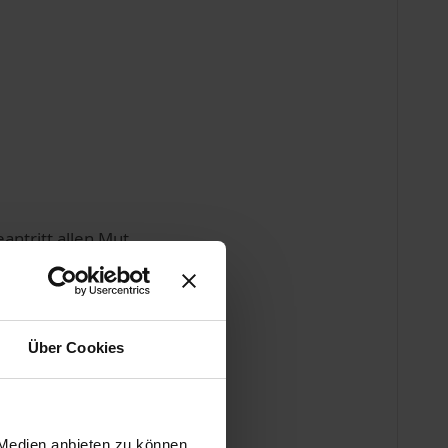
antritt allen Mut
idet man auch,
Über Cookies
eeren, wollen wir
erden.
 Medien anbieten zu können