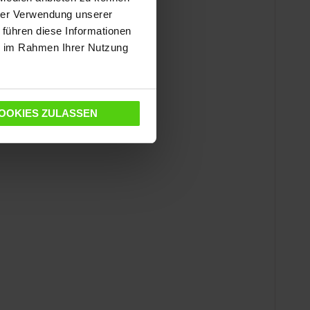
hrer Verwendung unserer
n ab, um sie vor
 führen diese Informationen
ie im Rahmen Ihrer Nutzung
 füllen dies in die
OOKIES ZULASSEN
üche zu