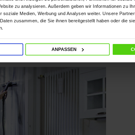
Website zu analysieren. Außerdem geben wir Informationen zu I
decken Sie dann das Bett und die Sofas mit großen Tücher
r soziale Medien, Werbung und Analysen weiter. Unsere Partner
 Daten zusammen, die Sie ihnen bereitgestellt haben oder die s
n.
HLIESSEN SIE DIE ABFLÜSSE
 eine Lösung aus Wasser, Meeressalz und Bikarbonat her und
ANPASSEN
C
ach sollten diese zugedeckt werden, um unangenehme Ger