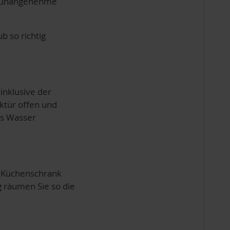
an unangenehme
b so richtig
inklusive der
ktür offen und
es Wasser
m Küchenschrank
g räumen Sie so die