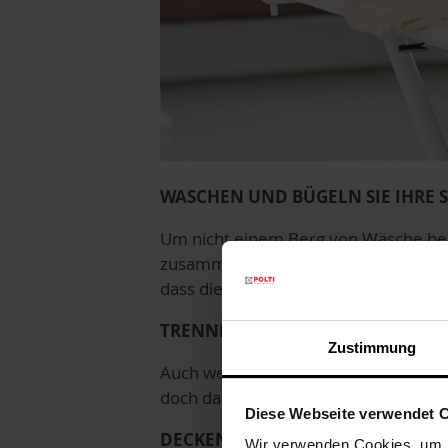
WASCHEN UND BÜGELN SIE IHRE
Um nicht einem Berg von Wäsche bei d
zusammenzunehmen und die angefall
dass die Schmutzwäsche muffig wird 
TRENNEN SIE SICH VON IHREM M
Zustimmung
Auch wenn es scheint, dass es selbst
doch darauf hinweisen. Und wenn Sie
Diese Webseite verwendet 
DECKEN SIE BETT UND MÖBELPOL
Wir verwenden Cookies, um I