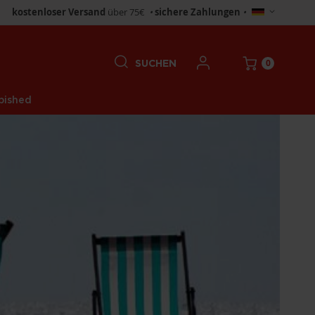
Store
kostenloser Versand
über 75€
•
sichere Zahlungen
•
wählen
0
SUCHEN
bished