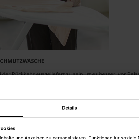
 SCHMUTZWÄSCHE
er Rückkehr ausgeliefert zu sein, ist es besser, vor Reise
en Schmutzwäsche zu waschen und zu bügeln. So verme
und sich dort Bakterien bilden während Ihres Urlaubs.
ÜLL
Details
verständlich, sämtliche Müllbehälter vor einem Urlaub zu l
 schon dabei sind, können diese auch gleich gesäubert w
Cookies
STER AB
nhalte und Anzeigen zu personalisieren, Funktionen für soziale