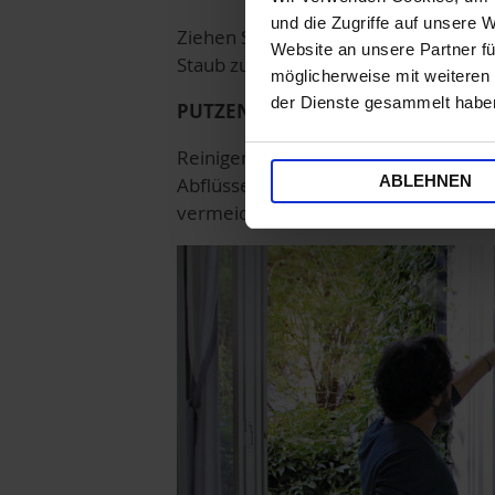
und die Zugriffe auf unsere 
Ziehen Sie neue Bettwäsche auf und 
Website an unsere Partner fü
Staub zu schützen.
möglicherweise mit weiteren
der Dienste gesammelt habe
PUTZEN SIE DIE BÄDER UND VERSC
Reinigen Sie das Bad und stellen Sie
ABLEHNEN
Abflüsse Ihrer Sanitäranlagen. Dan
vermeiden.