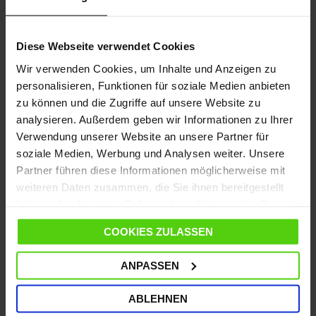
Brauchen Sie Hilfe?
Sehen Sie sich unsere
häufig gestellten Fragen
an oder
besuchen Sie die Seite
Kundendienst
Diese Webseite verwendet Cookies
Vom 10. bis zum 14. August wird der Versand
Wir verwenden Cookies, um Inhalte und Anzeigen zu
ausgesetzt; ab dem 17. August läuft er wieder wie
personalisieren, Funktionen für soziale Medien anbieten
gewohnt weiter.
zu können und die Zugriffe auf unsere Website zu
analysieren. Außerdem geben wir Informationen zu Ihrer
Verwendung unserer Website an unsere Partner für
soziale Medien, Werbung und Analysen weiter. Unsere
DETAILS
Partner führen diese Informationen möglicherweise mit
weiteren Daten zusammen, die Sie ihnen bereitgestellt
MERKMALE
haben oder die sie im Rahmen Ihrer Nutzung der Dienste
gesammelt haben.
COOKIES ZULASSEN
SPEZIFIKATIONEN
ANPASSEN
ANLEITUNG
ABLEHNEN