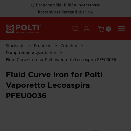
Brauchen Sie Hilfe?
Kundenservice
kostenloser Versand
über 75€
0
Startseite
Produkte
Zubehör
Dampfreinigungszubehör
Fluid Curve iron for Polti Vaporetto Lecoaspira PFEU0036
Fluid Curve iron for Polti
Vaporetto Lecoaspira
PFEU0036
ZUM
ENDE
DER
BILDGALERIE
SPRINGEN