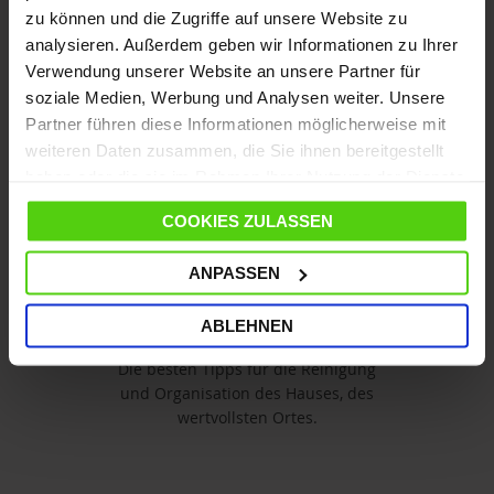
Kundenservice
zu können und die Zugriffe auf unsere Website zu
analysieren. Außerdem geben wir Informationen zu Ihrer
Verwendung unserer Website an unsere Partner für
Datenverarbeitung
soziale Medien, Werbung und Analysen weiter. Unsere
Partner führen diese Informationen möglicherweise mit
weiteren Daten zusammen, die Sie ihnen bereitgestellt
Blog und Tipps
haben oder die sie im Rahmen Ihrer Nutzung der Dienste
gesammelt haben.
COOKIES ZULASSEN
ANPASSEN
Newsletter
ABLEHNEN
Die besten Tipps für die Reinigung
und Organisation des Hauses, des
wertvollsten Ortes.