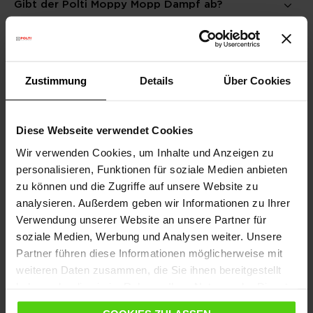
Gibt der Polti Moppy Mopp Dampf ab?
Kann der Mopp auch ohne das Tuch verwendet
werden?
Zustimmung
Details
Über Cookies
Wie oft sollte ich zur Basis zurückkehren?
Diese Webseite verwendet Cookies
Wir verwenden Cookies, um Inhalte und Anzeigen zu
personalisieren, Funktionen für soziale Medien anbieten
Kann ich Reinigungsmittel für den Boden oder
zu können und die Zugriffe auf unsere Website zu
die Fliesen verwenden?
analysieren. Außerdem geben wir Informationen zu Ihrer
Verwendung unserer Website an unsere Partner für
soziale Medien, Werbung und Analysen weiter. Unsere
Welche Oberflächen kann ich reinigen?
Partner führen diese Informationen möglicherweise mit
weiteren Daten zusammen, die Sie ihnen bereitgestellt
haben oder die sie im Rahmen Ihrer Nutzung der Dienste
gesammelt haben.
Wie wird mein Tuch hygienisch gereinigt?