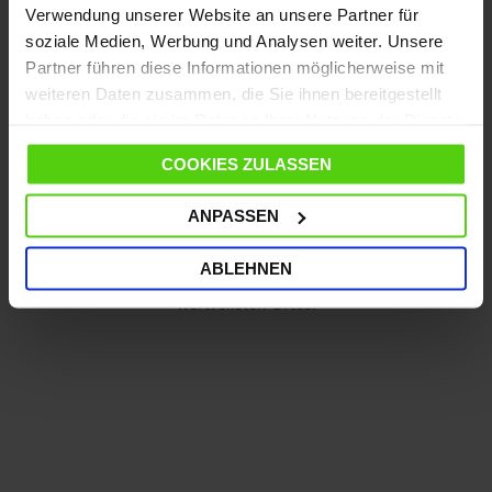
Verwendung unserer Website an unsere Partner für
soziale Medien, Werbung und Analysen weiter. Unsere
Blog und Tipps
Partner führen diese Informationen möglicherweise mit
weiteren Daten zusammen, die Sie ihnen bereitgestellt
haben oder die sie im Rahmen Ihrer Nutzung der Dienste
gesammelt haben.
COOKIES ZULASSEN
Newsletter
ANPASSEN
Die besten Tipps für die Reinigung
ABLEHNEN
und Organisation des Hauses, des
wertvollsten Ortes.