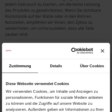
jedem Gebrauch zu starten, um die beste Leistung
des Produkts zu gewährleisten. Wenn Sie sichtbare
Rückstände auf der Walze oder in den Rohren
feststellen, empfehlen wir Ihnen, den Zyklus zu
wiederholen, um sicherzustellen, dass alle Teile
sauber sind.
Zustimmung
Details
Über Cookies
Die Firma
Diese Webseite verwendet Cookies
Kundenservice
Wir verwenden Cookies, um Inhalte und Anzeigen zu
personalisieren, Funktionen für soziale Medien anbieten
zu können und die Zugriffe auf unsere Website zu
Datenverarbeitung
analysieren. Außerdem geben wir Informationen zu Ihrer