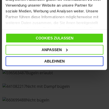
Verwendung unserer Website an unsere Partner für
Nicht im Trommeltrockner trocknen
soziale Medien, Werbung und Analysen weiter. Unsere
Partner führen diese Informationen möglicherweise mit
weiteren Daten zusammen, die Sie ihnen bereitgestellt
Tropfnass trocknen
haben oder die sie im Rahmen Ihrer Nutzung der Dienste
gesammelt haben.
Tropfnass trocknen im Schatten
COOKIES ZULASSEN
ANPASSEN
#3 Textilpflegesymbol Bügeln
ABLEHNEN
Bügeln erlaubt
Nicht mit Dampf bügeln
Nicht bügeln