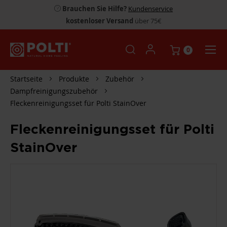
Brauchen Sie Hilfe?
Kundenservice
kostenloser Versand
über 75€
0
Startseite
Produkte
Zubehör
Dampfreinigungszubehör
Fleckenreinigungsset für Polti StainOver
Fleckenreinigungsset für Polti
StainOver
ZUM
ENDE
DER
BILDGALERIE
SPRINGEN