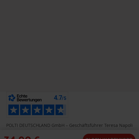
POLTI DEUTSCHLAND GmbH – Geschäftsführer Teresa Napoli
– Hafeninsel 11, - 63067 Offenbach am Main DE UST-ID-Nr.
DE 812239542, Handelsregistereintrag: HRB 45634