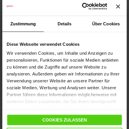
Zustimmung
Details
Über Cookies
Kostenlose Lieferung
über 75€
Diese Webseite verwendet Cookies
Gesetzliche Garantie
2 Jahre
Wir verwenden Cookies, um Inhalte und Anzeigen zu
(1 Jahr für generalüberholte Produkte)
personalisieren, Funktionen für soziale Medien anbieten
Brauchen Sie Hilfe?
Sehen Sie sich unsere
zu können und die Zugriffe auf unsere Website zu
häufig gestellten Fragen
an oder
analysieren. Außerdem geben wir Informationen zu Ihrer
besuchen Sie die Seite
Kundendienst
Verwendung unserer Website an unsere Partner für
Vom 10. bis zum 14. August wird der Versand
soziale Medien, Werbung und Analysen weiter. Unsere
ausgesetzt; ab dem 17. August läuft er wieder wie
Partner führen diese Informationen möglicherweise mit
gewohnt weiter.
weiteren Daten zusammen, die Sie ihnen bereitgestellt
haben oder die sie im Rahmen Ihrer Nutzung der Dienste
gesammelt haben.
COOKIES ZULASSEN
DETAILS