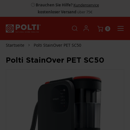
Brauchen Sie Hilfe?
Kundenservice
kostenloser Versand
über 75€
0
Startseite
Polti StainOver PET SC50
Polti StainOver PET SC50
ZUM
ENDE
DER
BILDGALERIE
SPRINGEN