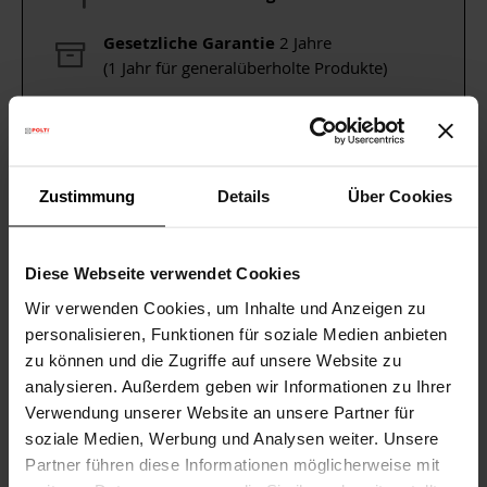
Gesetzliche Garantie
2 Jahre
(1 Jahr für generalüberholte Produkte)
Brauchen Sie Hilfe?
Sehen Sie sich unsere
häufig gestellten Fragen
an oder
besuchen Sie die Seite
Kundendienst
Vom 10. bis zum 14. August wird der Versand
Zustimmung
Details
Über Cookies
ausgesetzt; ab dem 17. August läuft er wieder wie
gewohnt weiter.
Diese Webseite verwendet Cookies
Wir verwenden Cookies, um Inhalte und Anzeigen zu
personalisieren, Funktionen für soziale Medien anbieten
SPEZIFIKATIONEN
zu können und die Zugriffe auf unsere Website zu
analysieren. Außerdem geben wir Informationen zu Ihrer
WEITERE NÜTZLICHE INFORMATIONEN
Verwendung unserer Website an unsere Partner für
soziale Medien, Werbung und Analysen weiter. Unsere
Partner führen diese Informationen möglicherweise mit