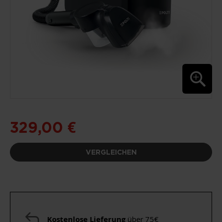
ZUM
ANFANG
DER
329,00 €
BILDGALERIE
SPRINGEN
VERGLEICHEN
Kostenlose Lieferung
über 75€