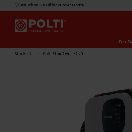
Brauchen Sie Hilfe?
Kundenservice
Der D
Startseite
Polti StainOver SC20
ZUM
ENDE
DER
BILDGALERIE
SPRINGEN