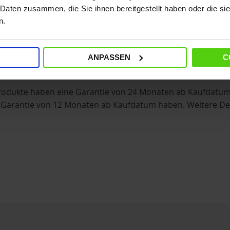
 durch oder wenden Sie sich unter Angabe der Bestellnumme
 Daten zusammen, die Sie ihnen bereitgestellt haben oder die s
n.
ayPal, optional in 3 Raten ohne Zusatzkosten.
ANPASSEN
C
i-Produkte haben eine Garantie von 24 Monaten ab Kaufdat
 Garantie von 12 Monaten ab Kaufdatum haben. Weitere Deta