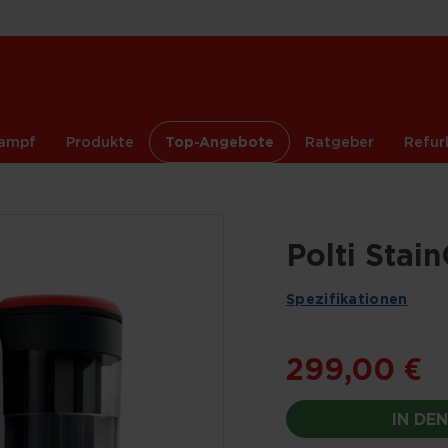
ampf
Produkte
Top-Angebote
Ratgeber
Refur
Polti Stai
Spezifikationen
299,00 €
IN DE