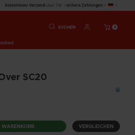
Store
kostenloser Versand
über 75€
•
sichere Zahlungen
•
wählen
0
SUCHEN
bished
nOver SC20
N WARENKORB
VERGLEICHEN