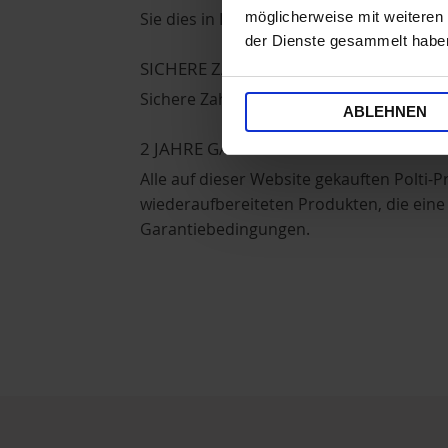
Sie dies in Ihrem persönlichen Bereich
möglicherweise mit weiteren
der Dienste gesammelt habe
SICHERE ZAHLUNGEN
Sichere Zahlungen mit Kreditkarte oder P
ABLEHNEN
2 JAHRE GARANTIE
Alle auf dieser Website gekauften Polt
wiederaufbereiteten Produkten, die eine
Garantiebedingungen.