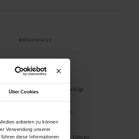
8007411014123
gen über 75€ . Die Lieferung erfolgt
Über Cookies
g.
s- und Lieferzeiten verlängern.
 Medien anbieten zu können
hrer Verwendung unserer
sierung zurückgegeben werden. Führen
 führen diese Informationen