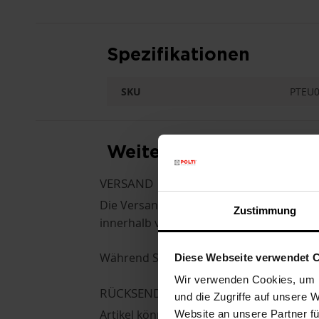
ANFANG
DER
BILDGALERIE
SPRINGEN
Spezifikationen
SKU
PTEU
Weitere nützliche Info
VERSAND
Die Versandkosten betragen 7,50€ für all
Zustimmung
innerhalb von 5-7 Werktagen (außer Sa
Während Schlussverkäufen, am Black Frid
Diese Webseite verwendet 
Wir verwenden Cookies, um I
RÜCKSENDUNGEN
und die Zugriffe auf unsere 
Artikel können innerhalb von 14 Tagen 
Website an unsere Partner fü