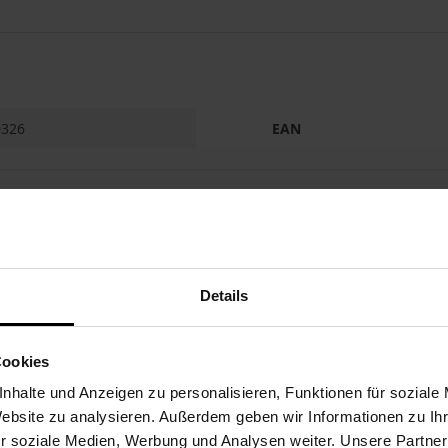
0326
EAN
rmationen
e Bestellungen unter 75€. Kostenloser Versand für Bestellun
Details
mstags und Sonntags) ab dem Datum der Auftragsbestätigun
ay oder in der Weihnachtszeit können sich die Vorbereitung
Cookies
nhalte und Anzeigen zu personalisieren, Funktionen für soziale
Website zu analysieren. Außerdem geben wir Informationen zu I
nach dem Lieferdatum des Kaufs mit einer Rücksendeautori
r soziale Medien, Werbung und Analysen weiter. Unsere Partner