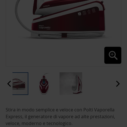
ZUM
Stira in modo semplice e veloce con Polti Vaporella
ANFANG
DER
Express, il generatore di vapore ad alte prestazioni,
BILDGALERIE
veloce, moderno e tecnologico.
SPRINGEN