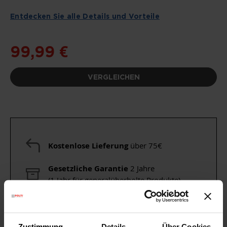
Entdecken Sie alle Details und Vorteile
99,99 €
VERGLEICHEN
Kostenlose Lieferung
über 75€
Gesetzliche Garantie
2 Jahre
(1 Jahr für generalüberholte Produkte)
Brauchen Sie Hilfe?
Sehen Sie sich unsere
häufig gestellten Fragen
an oder
besuchen Sie die Seite
Kundendienst
Zustimmung
Details
Über Cookies