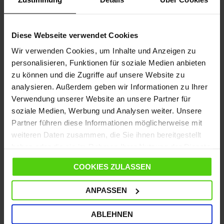
Vom 10. bis zum 14. August wird der Versand
ausgesetzt; ab dem 17. August läuft er wieder wie
gewohnt weiter.
Diese Webseite verwendet Cookies
Wir verwenden Cookies, um Inhalte und Anzeigen zu
personalisieren, Funktionen für soziale Medien anbieten
zu können und die Zugriffe auf unsere Website zu
DETAILS
analysieren. Außerdem geben wir Informationen zu Ihrer
Verwendung unserer Website an unsere Partner für
MERKMALE
soziale Medien, Werbung und Analysen weiter. Unsere
Partner führen diese Informationen möglicherweise mit
weiteren Daten zusammen, die Sie ihnen bereitgestellt
SPEZIFIKATIONEN
haben oder die sie im Rahmen Ihrer Nutzung der Dienste
gesammelt haben.
COOKIES ZULASSEN
ANLEITUNG
ANPASSEN
FAQ - HÄUFIG GESTELLTE FRAGEN
ABLEHNEN