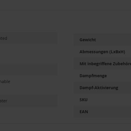
ited
Gewicht
Abmessungen (LxBxH)
Mit inbegriffene Zubehör
c
Dampfmenge
hable
Dampf-Aktivierung
SKU
ater
EAN