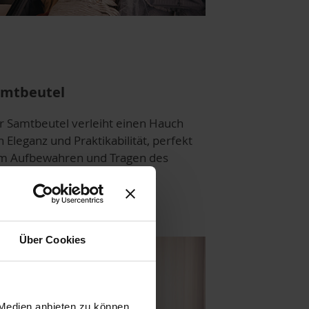
amtbeutel
r Samtbeutel verleiht einen Hauch
 Eleganz und Praktikabilität, perfekt
m Aufbewahren und Tragen des
odukts, wohin Sie auch gehen.
Über Cookies
 Medien anbieten zu können