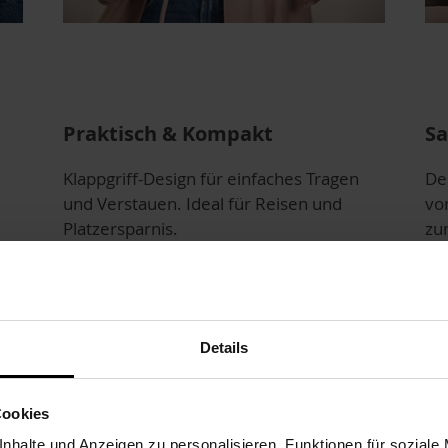
Praktisch & Kompakt
S
Klappgriff-Design für einfaches Tragen
De
und Verstauen. Ideal für Reisen und
von
Platzersparnis.
zu
Pr
Details
Cookies
nhalte und Anzeigen zu personalisieren, Funktionen für soziale