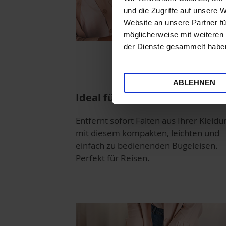
und die Zugriffe auf unsere 
Website an unsere Partner fü
möglicherweise mit weiteren
der Dienste gesammelt habe
ABLEHNEN
Ideal für Jacken und Mäntel
Entfernt sofort Falten aus Ihrer Kleidu
mit diesem kompakten, leichten und
einfach zu bedienenden Bügeleisen.
Perfekt für Reisen.