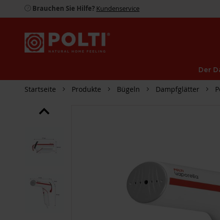
Brauchen Sie Hilfe?
Kundenservice
Der D
Startseite
Produkte
Bügeln
Dampfglätter
P
ZUM
ENDE
DER
BILDGALERIE
SPRINGEN