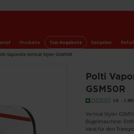
ampf
Produkte
Top-Angebote
Ratgeber
Refur
olti Vaporella Vertical Styler GSM50R
Polti Vapor
GSM50R
1
/
5
-
1
BE
Vertical Styler GSM50
Bügelmaschine: Entfe
ideal für den Transpo