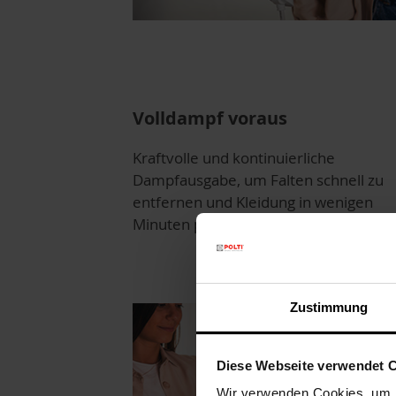
Volldampf voraus
Kraftvolle und kontinuierliche
Dampfausgabe, um Falten schnell zu
entfernen und Kleidung in wenigen
Minuten perfekt aufzufrischen.
Zustimmung
Diese Webseite verwendet 
Wir verwenden Cookies, um I