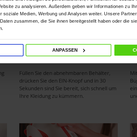
Website zu analysieren. Außerdem geben wir Informationen zu I
r soziale Medien, Werbung und Analysen weiter. Unsere Partner
 Daten zusammen, die Sie ihnen bereitgestellt haben oder die s
n.
ANPASSEN
C
Dampf sofort einsatzbereit
Ad
ng
Füllen Sie den abnehmbaren Behälter,
Mi
drücken Sie den EIN-Knopf und in 30
Bü
Sekunden sind Sie bereit, sich schnell um
ei
Ihre Kleidung zu kümmern.
und