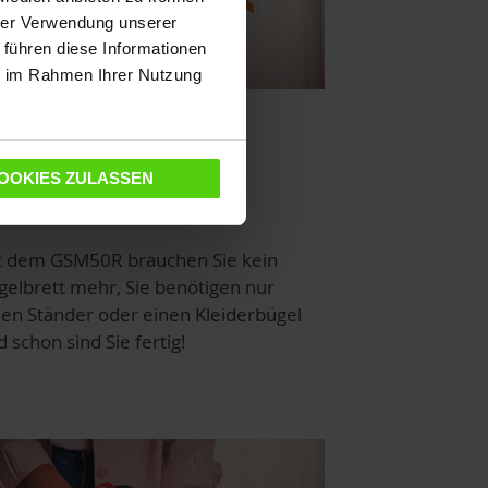
hrer Verwendung unserer
 führen diese Informationen
ie im Rahmen Ihrer Nutzung
OOKIES ZULASSEN
ieu Bügelbrett
t dem GSM50R brauchen Sie kein
gelbrett mehr, Sie benötigen nur
nen Ständer oder einen Kleiderbügel
 schon sind Sie fertig!