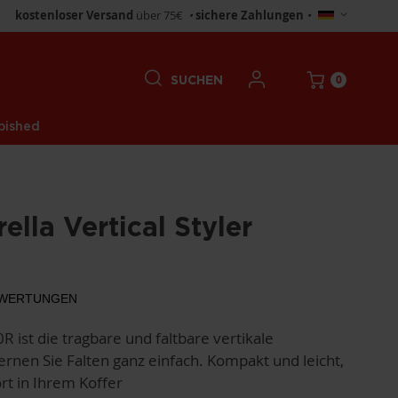
Store
kostenloser Versand
über 75€
•
sichere Zahlungen
•
wählen
0
SUCHEN
bished
ella Vertical Styler
WERTUNGEN
R ist die tragbare und faltbare vertikale
rnen Sie Falten ganz einfach. Kompakt und leicht,
rt in Ihrem Koffer