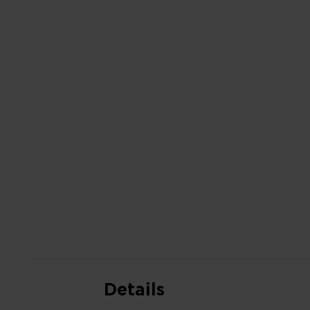
ANFANG
DER
BILDGALERIE
SPRINGEN
Details