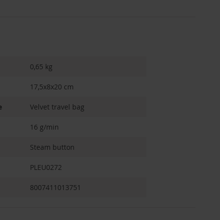
0,65 kg
17,5x8x20 cm
e
Velvet travel bag
16 g/min
Steam button
PLEU0272
8007411013751