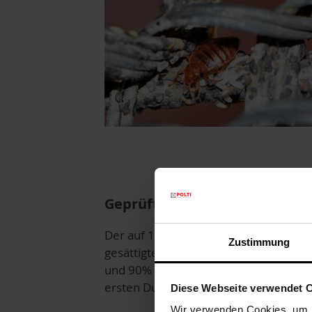
Geprüfte Wirksamkeit
Der auf 180°C überhitzte trockene,
Zustimmung
gesättigte Dampf tötet 100% der Eier
und 90% der Bettwanzen bereits bei
ersten Durchgang**.
Diese Webseite verwendet 
Wir verwenden Cookies, um I