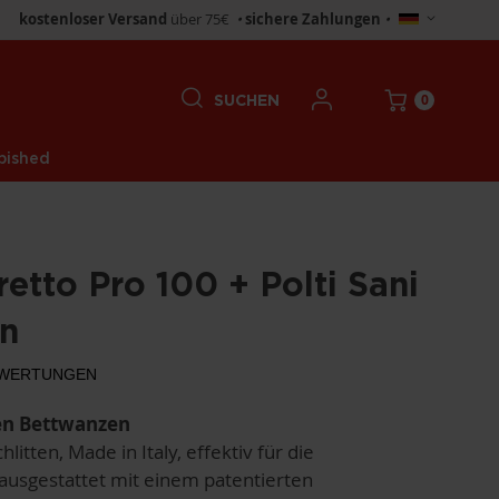
Store
kostenloser Versand
über 75€
•
sichere Zahlungen
•
wählen
0
SUCHEN
bished
retto Pro 100 + Polti Sani
n
WERTUNGEN
en Bettwanzen
litten, Made in Italy, effektiv für die
ausgestattet mit einem patentierten