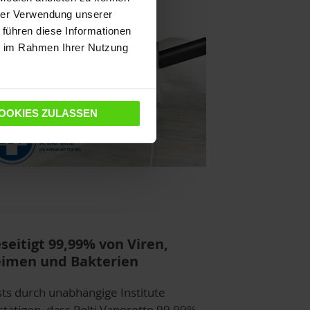
hrer Verwendung unserer
 führen diese Informationen
ie im Rahmen Ihrer Nutzung
OOKIES ZULASSEN
seitigt 99,99% von Viren,
imen und Bakterien
sts durch unabhängige Institute
stätigen, dass Polti Vaporetto 99,99%