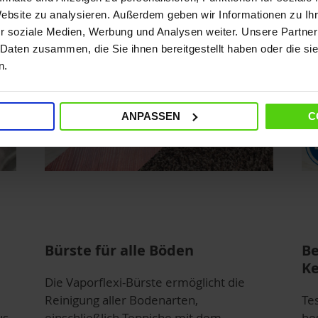
Website zu analysieren. Außerdem geben wir Informationen zu I
r soziale Medien, Werbung und Analysen weiter. Unsere Partner
 Daten zusammen, die Sie ihnen bereitgestellt haben oder die s
n.
ANPASSEN
C
Bürste für alle Böden
Be
Ke
Die Vaporflexi-Bürste ermöglicht die
Reinigung aller Bodenarten,
Te
s,
einschließlich Teppiche mit dem
be