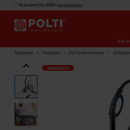
Brauchen Sie Hilfe?
Kundenservice
Der D
Startseite
Produkte
Für Unternehmen
Schädli
ZUM
ANGEBOTE
ENDE
DER
BILDGALERIE
SPRINGEN