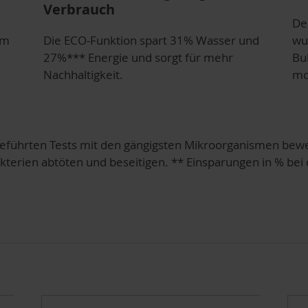
Verbrauch
De
um
Die ECO-Funktion spart 31% Wasser und
wu
27%*** Energie und sorgt für mehr
Bu
Nachhaltigkeit.
mo
führten Tests mit den gängigsten Mikroorganismen bewei
kterien abtöten und beseitigen. ** Einsparungen in % be