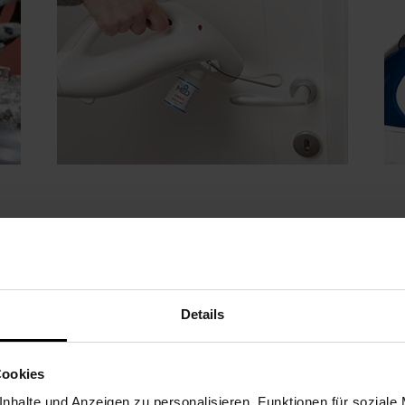
Erreicht jeden Punkt
Un
Der Dampf behält beim Austritt eine
Da
Details
hohe Temperatur und hüllt die zu
Na
m
behandelnde Oberfläche wie eine Wolke
jed
ein.
un
Cookies
nhalte und Anzeigen zu personalisieren, Funktionen für soziale