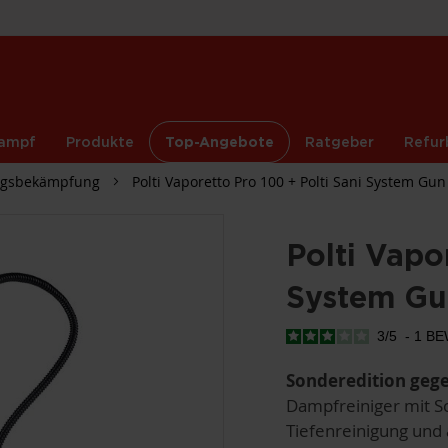
ampf
Produkte
Top-Angebote
Ratgeber
Refur
ngsbekämpfung
Polti Vaporetto Pro 100 + Polti Sani System Gun
Polti Vapo
System Gu
3
/
5
-
1
BE
Sonderedition geg
Dampfreiniger mit Sch
Tiefenreinigung und 