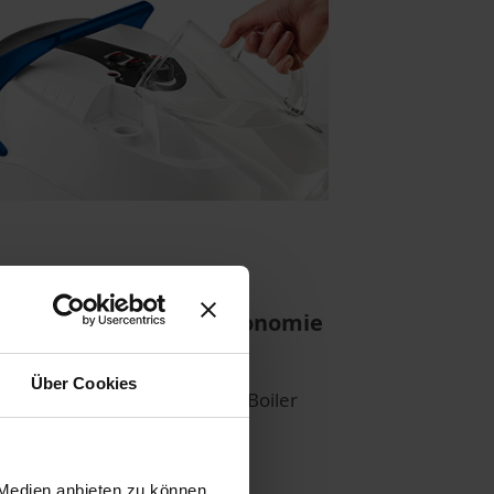
begrenzte Arbeitsautonomie
nk des automatischen
Über Cookies
chfüllsystems kannst du den Boiler
erzeit nachfüllen, für eine
unterbrochene Reinigung.
 Medien anbieten zu können