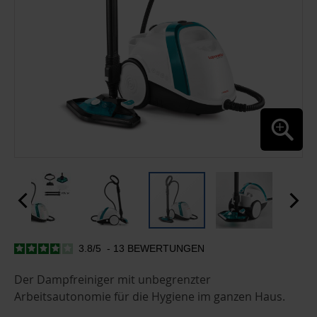
3.8
/
5
-
13
BEWERTUNGEN
ZUM
ANFANG
DER
Der Dampfreiniger mit unbegrenzter
BILDGALERIE
Arbeitsautonomie für die Hygiene im ganzen Haus.
SPRINGEN