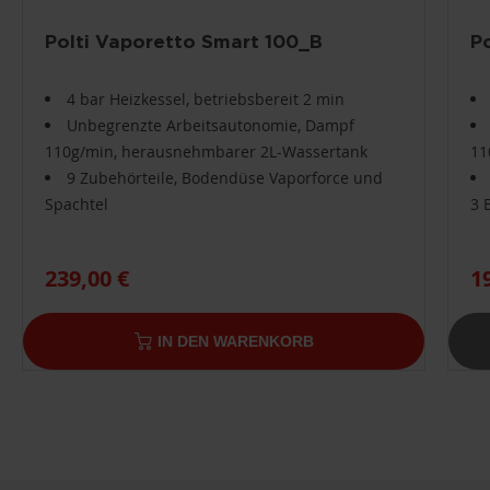
Polti Vaporetto Smart 100_B
P
4 bar Heizkessel, betriebsbereit 2 min
Unbegrenzte Arbeitsautonomie, Dampf
110g/min, herausnehmbarer 2L-Wassertank
11
9 Zubehörteile, Bodendüse Vaporforce und
Spachtel
3 
239,00 €
1
IN DEN WARENKORB