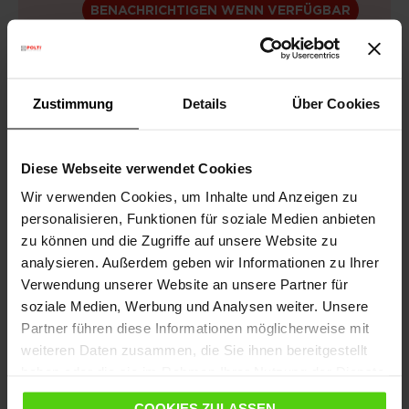
BENACHRICHTIGEN WENN VERFÜGBAR
Zustimmung
Details
Über Cookies
Kostenlose Lieferung
über 75€
Diese Webseite verwendet Cookies
Wir verwenden Cookies, um Inhalte und Anzeigen zu
Gesetzliche Garantie
2 Jahre
personalisieren, Funktionen für soziale Medien anbieten
(1 Jahr für generalüberholte Produkte)
zu können und die Zugriffe auf unsere Website zu
analysieren. Außerdem geben wir Informationen zu Ihrer
Brauchen Sie Hilfe?
Sehen Sie sich unsere
Verwendung unserer Website an unsere Partner für
häufig gestellten Fragen
an oder
soziale Medien, Werbung und Analysen weiter. Unsere
besuchen Sie die Seite
Kundendienst
Vom 10. bis zum 14. August wird der Versand
Partner führen diese Informationen möglicherweise mit
ausgesetzt; ab dem 17. August läuft er wieder wie
weiteren Daten zusammen, die Sie ihnen bereitgestellt
gewohnt weiter.
haben oder die sie im Rahmen Ihrer Nutzung der Dienste
gesammelt haben.
COOKIES ZULASSEN