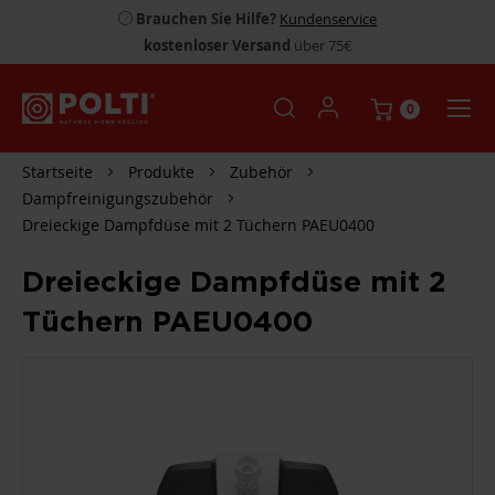
Brauchen Sie Hilfe?
Kundenservice
kostenloser Versand
über 75€
0
Startseite
Produkte
Zubehör
Dampfreinigungszubehör
Dreieckige Dampfdüse mit 2 Tüchern PAEU0400
Dreieckige Dampfdüse mit 2
Tüchern PAEU0400
ZUM
ENDE
DER
BILDGALERIE
SPRINGEN