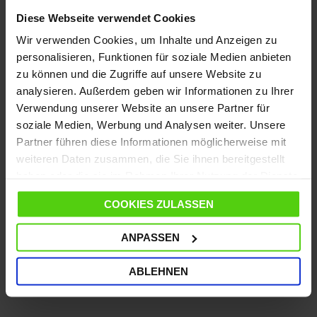
besuchen Sie die Seite
Kundendienst
Diese Webseite verwendet Cookies
Vom 10. bis zum 14. August wird der Versand
Wir verwenden Cookies, um Inhalte und Anzeigen zu
ausgesetzt; ab dem 17. August läuft er wieder wie
personalisieren, Funktionen für soziale Medien anbieten
gewohnt weiter.
zu können und die Zugriffe auf unsere Website zu
analysieren. Außerdem geben wir Informationen zu Ihrer
Verwendung unserer Website an unsere Partner für
soziale Medien, Werbung und Analysen weiter. Unsere
DETAILS
Partner führen diese Informationen möglicherweise mit
weiteren Daten zusammen, die Sie ihnen bereitgestellt
MERKMALE
haben oder die sie im Rahmen Ihrer Nutzung der Dienste
gesammelt haben.
COOKIES ZULASSEN
SPEZIFIKATIONEN
ANPASSEN
WEITERE NÜTZLICHE INFORMATIONEN
ABLEHNEN