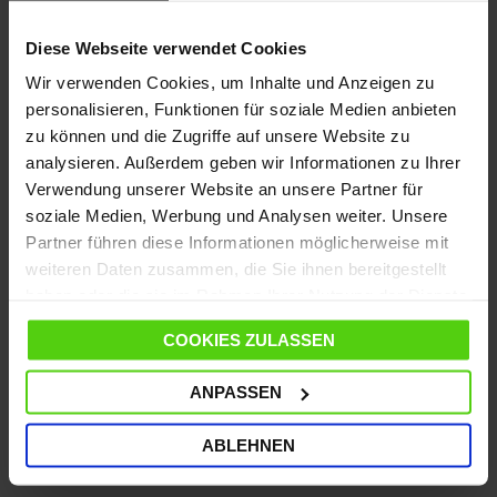
Brauchen Sie Hilfe?
Sehen Sie sich unsere
häufig gestellten Fragen
an oder
Diese Webseite verwendet Cookies
besuchen Sie die Seite
Kundendienst
Wir verwenden Cookies, um Inhalte und Anzeigen zu
Vom 10. bis zum 14. August wird der Versand
personalisieren, Funktionen für soziale Medien anbieten
ausgesetzt; ab dem 17. August läuft er wieder wie
gewohnt weiter.
zu können und die Zugriffe auf unsere Website zu
analysieren. Außerdem geben wir Informationen zu Ihrer
Verwendung unserer Website an unsere Partner für
soziale Medien, Werbung und Analysen weiter. Unsere
Partner führen diese Informationen möglicherweise mit
DETAILS
weiteren Daten zusammen, die Sie ihnen bereitgestellt
haben oder die sie im Rahmen Ihrer Nutzung der Dienste
MERKMALE
gesammelt haben.
COOKIES ZULASSEN
SPEZIFIKATIONEN
ANPASSEN
WEITERE NÜTZLICHE INFORMATIONEN
ABLEHNEN