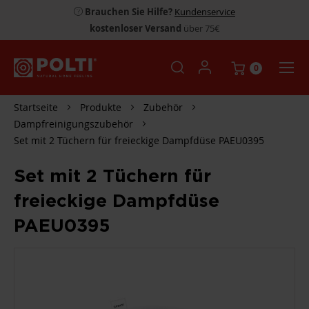
Brauchen Sie Hilfe?
Kundenservice
kostenloser Versand
über 75€
0
Startseite
Produkte
Zubehör
Dampfreinigungszubehör
Set mit 2 Tüchern für freieckige Dampfdüse PAEU0395
Set mit 2 Tüchern für
freieckige Dampfdüse
PAEU0395
ZUM
ENDE
DER
BILDGALERIE
SPRINGEN