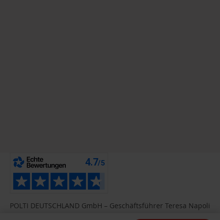
POLTI DEUTSCHLAND GmbH – Geschäftsführer Teresa Napoli
– Hafeninsel 11, - 63067 Offenbach am Main DE UST-ID-Nr.