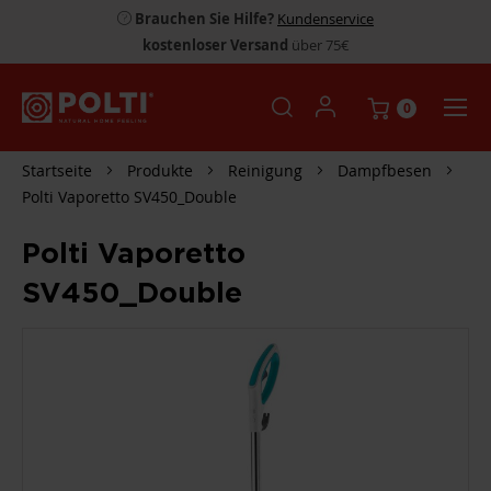
Brauchen Sie Hilfe?
Kundenservice
kostenloser Versand
über 75€
0
Startseite
Produkte
Reinigung
Dampfbesen
Polti Vaporetto SV450_Double
Polti Vaporetto
SV450_Double
ZUM
ENDE
DER
BILDGALERIE
SPRINGEN