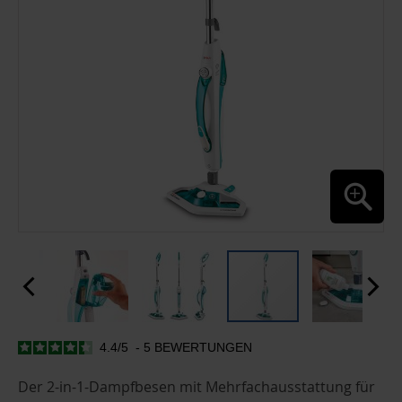
4.4
/
5
-
5
BEWERTUNGEN
ZUM
ANFANG
DER
Der 2-in-1-Dampfbesen mit Mehrfachausstattung für
BILDGALERIE