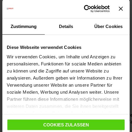
Zustimmung
Details
Über Cookies
Diese Webseite verwendet Cookies
Wir verwenden Cookies, um Inhalte und Anzeigen zu
personalisieren, Funktionen für soziale Medien anbieten
zu können und die Zugriffe auf unsere Website zu
analysieren. Außerdem geben wir Informationen zu Ihrer
Verwendung unserer Website an unsere Partner für
soziale Medien, Werbung und Analysen weiter. Unsere
Partner führen diese Informationen möglicherweise mit
weiteren Daten zusammen, die Sie ihnen bereitgestellt
haben oder die sie im Rahmen Ihrer Nutzung der Dienste
Antikalkfilter SV4 PAEU0336
Se
gesammelt haben.
V
COOKIES ZULASSEN
2 Anti-Kalk-Filter