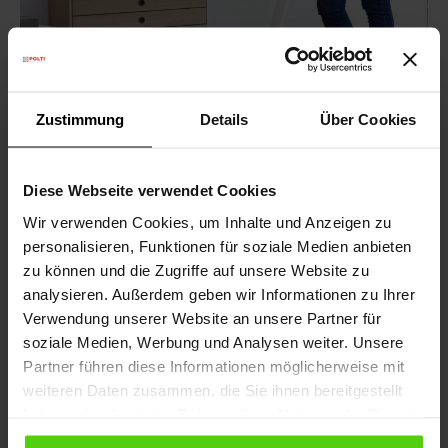
Zustimmung
Details
Über Cookies
Diese Webseite verwendet Cookies
Wir verwenden Cookies, um Inhalte und Anzeigen zu
personalisieren, Funktionen für soziale Medien anbieten
Polti Forzaspira Slim SR110
zu können und die Zugriffe auf unsere Website zu
analysieren. Außerdem geben wir Informationen zu Ihrer
Scopa elettrica 2 in 1 ricaricabile senza filo, per pulire
tutta la casa senza limiti.
Verwendung unserer Website an unsere Partner für
soziale Medien, Werbung und Analysen weiter. Unsere
VAI AL PRODOTTO
Partner führen diese Informationen möglicherweise mit
weiteren Daten zusammen, die Sie ihnen bereitgestellt
haben oder die sie im Rahmen Ihrer Nutzung der Dienste
gesammelt haben.