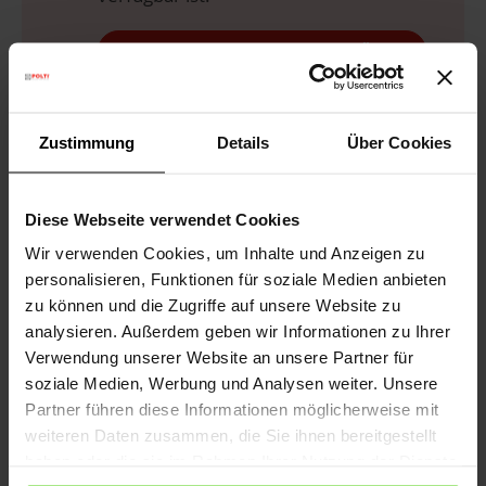
BENACHRICHTIGEN WENN VERFÜGBAR
Zustimmung
Details
Über Cookies
Diese Webseite verwendet Cookies
Kostenlose Lieferung
über 75€
Wir verwenden Cookies, um Inhalte und Anzeigen zu
personalisieren, Funktionen für soziale Medien anbieten
Gesetzliche Garantie
2 Jahre
zu können und die Zugriffe auf unsere Website zu
(1 Jahr für generalüberholte Produkte)
analysieren. Außerdem geben wir Informationen zu Ihrer
Brauchen Sie Hilfe?
Sehen Sie sich unsere
Verwendung unserer Website an unsere Partner für
häufig gestellten Fragen
an oder
soziale Medien, Werbung und Analysen weiter. Unsere
besuchen Sie die Seite
Kundendienst
Partner führen diese Informationen möglicherweise mit
Vom 10. bis zum 14. August wird der Versand
weiteren Daten zusammen, die Sie ihnen bereitgestellt
ausgesetzt; ab dem 17. August läuft er wieder wie
haben oder die sie im Rahmen Ihrer Nutzung der Dienste
gewohnt weiter.