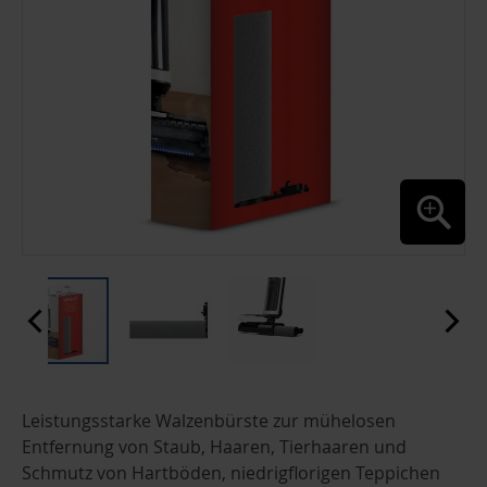
ZUM
Leistungsstarke Walzenbürste zur mühelosen
ANFANG
DER
Entfernung von Staub, Haaren, Tierhaaren und
BILDGALERIE
Schmutz von Hartböden, niedrigflorigen Teppichen
SPRINGEN