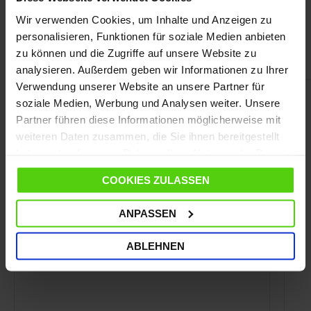
Mehr Leistung mit kompatiblem
Wir verwenden Cookies, um Inhalte und Anzeigen zu
personalisieren, Funktionen für soziale Medien anbieten
Zubehör
zu können und die Zugriffe auf unsere Website zu
analysieren. Außerdem geben wir Informationen zu Ihrer
Verwendung unserer Website an unsere Partner für
soziale Medien, Werbung und Analysen weiter. Unsere
Partner führen diese Informationen möglicherweise mit
weiteren Daten zusammen, die Sie ihnen bereitgestellt
haben oder die sie im Rahmen Ihrer Nutzung der Dienste
gesammelt haben.
COOKIES ZULASSEN
ANPASSEN
ABLEHNEN