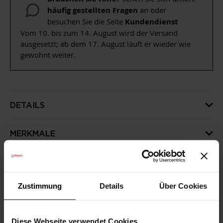
häufig gestellten Fragen
an oder
besuchen Sie die Seite
Kundendienst
Vom 10. bis zum 14. August wird der Versand
ausgesetzt; ab dem 17. August läuft er wieder wie
gewohnt weiter.
DETAILS
MERKMALE
SPEZIFIKATIONEN
Zustimmung
Details
Über Cookies
WEITERE NÜTZLICHE INFORMATIONEN
Diese Webseite verwendet Cookies