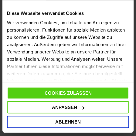
Brauchen Sie Hilfe?
Sehen Sie sich unsere
häufig gestellten Fragen
an oder
Diese Webseite verwendet Cookies
besuchen Sie die Seite
Kundendienst
Wir verwenden Cookies, um Inhalte und Anzeigen zu
Vom 10. bis zum 14. August wird der Versand
personalisieren, Funktionen für soziale Medien anbieten
ausgesetzt; ab dem 17. August läuft er wieder wie
gewohnt weiter.
zu können und die Zugriffe auf unsere Website zu
analysieren. Außerdem geben wir Informationen zu Ihrer
Verwendung unserer Website an unsere Partner für
soziale Medien, Werbung und Analysen weiter. Unsere
Partner führen diese Informationen möglicherweise mit
DETAILS
weiteren Daten zusammen, die Sie ihnen bereitgestellt
haben oder die sie im Rahmen Ihrer Nutzung der Dienste
MERKMALE
gesammelt haben.
COOKIES ZULASSEN
SPEZIFIKATIONEN
ANPASSEN
WEITERE NÜTZLICHE INFORMATIONEN
ABLEHNEN