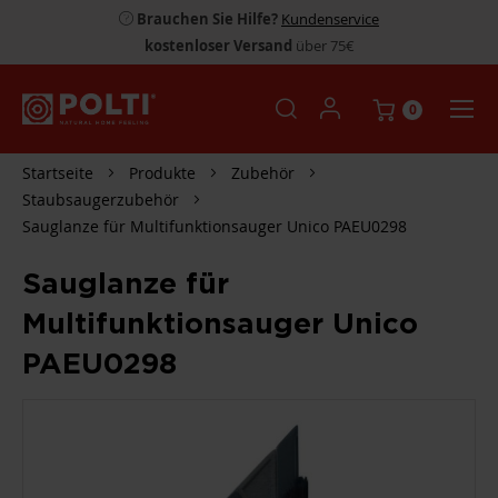
Brauchen Sie Hilfe?
Kundenservice
kostenloser Versand
über 75€
0
Startseite
Produkte
Zubehör
Staubsaugerzubehör
Sauglanze für Multifunktionsauger Unico PAEU0298
Sauglanze für
Multifunktionsauger Unico
PAEU0298
ZUM
ENDE
DER
BILDGALERIE
SPRINGEN