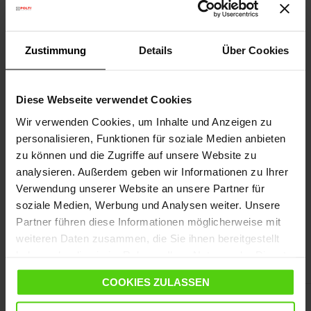
DETAILS
Zustimmung
Details
Über Cookies
MERKMALE
Diese Webseite verwendet Cookies
SPEZIFIKATIONEN
Wir verwenden Cookies, um Inhalte und Anzeigen zu
personalisieren, Funktionen für soziale Medien anbieten
zu können und die Zugriffe auf unsere Website zu
WEITERE NÜTZLICHE INFORMATIONEN
analysieren. Außerdem geben wir Informationen zu Ihrer
Verwendung unserer Website an unsere Partner für
soziale Medien, Werbung und Analysen weiter. Unsere
Mehr Leistung mit kompatiblem
Partner führen diese Informationen möglicherweise mit
weiteren Daten zusammen, die Sie ihnen bereitgestellt
Zubehör
haben oder die sie im Rahmen Ihrer Nutzung der Dienste
gesammelt haben.
COOKIES ZULASSEN