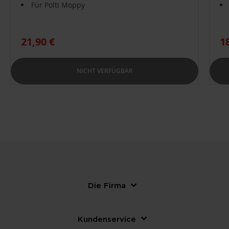
Für Polti Moppy
21,90 €
1
NICHT VERFÜGBAR
Die Firma
Kundenservice