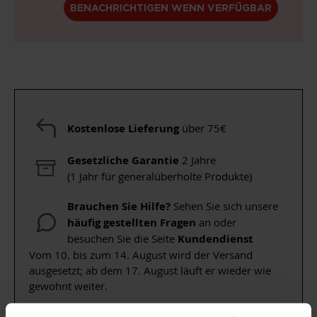
BENACHRICHTIGEN WENN VERFÜGBAR
Kostenlose Lieferung
über 75€
Gesetzliche Garantie
2 Jahre
(1 Jahr für generalüberholte Produkte)
Brauchen Sie Hilfe?
Sehen Sie sich unsere
häufig gestellten Fragen
an oder
besuchen Sie die Seite
Kundendienst
Vom 10. bis zum 14. August wird der Versand
ausgesetzt; ab dem 17. August läuft er wieder wie
gewohnt weiter.