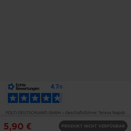
POLTI DEUTSCHLAND GmbH – Geschäftsführer Teresa Napoli
– Hafeninsel 11, - 63067 Offenbach am Main DE UST-ID-Nr.
5,90 €
DE 812239542, Handelsregistereintrag: HRB 45634
PRODUKT NICHT VERFÜGBAR