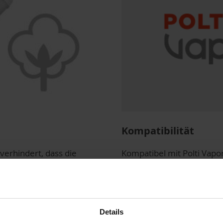
Kompatibilität
verhindert, dass die
Kompatibel mit Polti Vapo
öht die
Vaporella Top / Stira & Asp
Details