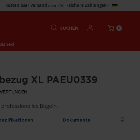
Store
kostenloser Versand
über 75€
•
sichere Zahlungen
•
wählen
0
SUCHEN
bished
hbezug XL PAEU0339
WERTUNGEN
professionelles Bügeln.
pezifikationen
Dokumente