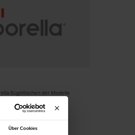
rella Bügeltischen der Modelle
ira Top.
Über Cookies