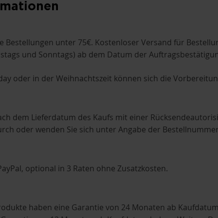
rmationen
e Bestellungen unter 75€. Kostenloser Versand für Bestellun
mstags und Sonntags) ab dem Datum der Auftragsbestätigun
ay oder in der Weihnachtszeit können sich die Vorbereitung
nach dem Lieferdatum des Kaufs mit einer Rücksendeautori
 durch oder wenden Sie sich unter Angabe der Bestellnumme
ayPal, optional in 3 Raten ohne Zusatzkosten.
i-Produkte haben eine Garantie von 24 Monaten ab Kaufdat