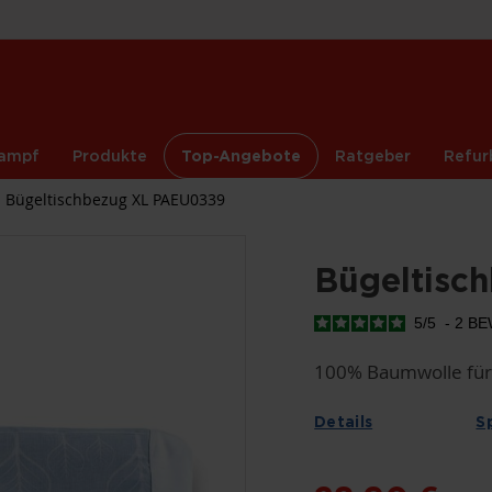
ampf
Produkte
Top-Angebote
Ratgeber
Refur
Bügeltischbezug XL PAEU0339
Bügeltisc
5
/
5
-
2
BE
100% Baumwolle für 
Details
S