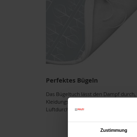
Perfektes Bügeln
Das Bügeltuch lässt den Dampf durch, 
Kleidungsstücke nass werden, und erh
Luftdurchlässigkeit des Bügeltisches.
Zustimmung