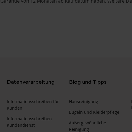
 Garantie von 12 Monaten ab Kaufdatum haben. Weitere Deta
Datenverarbeitung
Blog und Tipps
Informationsschreiben für
Hausreinigung
Kunden
Bügeln und Kleiderpflege
Informationsschreiben
Außergewöhnliche
Kundendienst
Reinigung