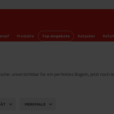
ampf
Produkte
Top-Angebote
Ratgeber
Refur
ische: unverzichtbar für ein perfektes Bügeln, jetzt noch 
TÄT
MERKMALE