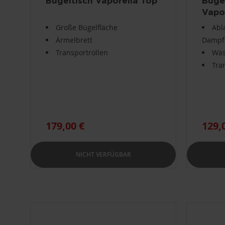
Bügeltisch Vaporella Top
Bügel
Vapo
Große Bügelfläche
Abl
Ärmelbrett
Dampfb
Transportrollen
Wäs
Tra
179,00 €
129,
NICHT VERFÜGBAR