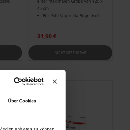
essel,
einer maximalen Größe von 120 x
45 cm
Für Polti Vaporella Bügeltisch
31,90 €
NICHT VERFÜGBAR
Über Cookies
 Medien anbieten zu können