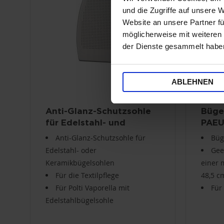
und die Zugriffe auf unsere 
Website an unsere Partner fü
möglicherweise mit weiteren
der Dienste gesammelt habe
ABLEHNEN
Anti-Glanz-Schutzsohle
Büge
für Edelstahl- und
PAEU
Keramikbügelsohlen
Anti-Glanz-Schutzsohle für
Büg
PAEU0093
Edelstahl- oder
Gee
Keramikbügelsohlen
einer 
Für die Textilpflege
48,5 c
Für Polti Vaporella mit
Für
Edelstahlbügelsohle