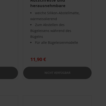
Rutschfeste und
herausnehmbare
Abstellplatte Vaporella
weiche Silikon-Abstellmatte,
wärmeisolierend
Zum Abstellen des
Bügeleisens während des
Bügelns
Für alle Bügeleisenmodelle
11,90 €
NICHT VERFÜGBAR