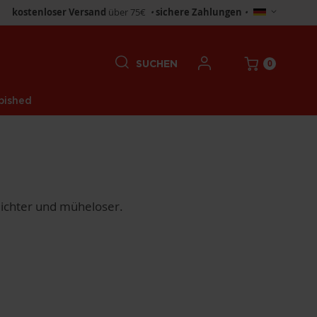
Store
kostenloser Versand
über 75€
•
sichere Zahlungen
•
wählen
0
SUCHEN
bished
leichter und müheloser.