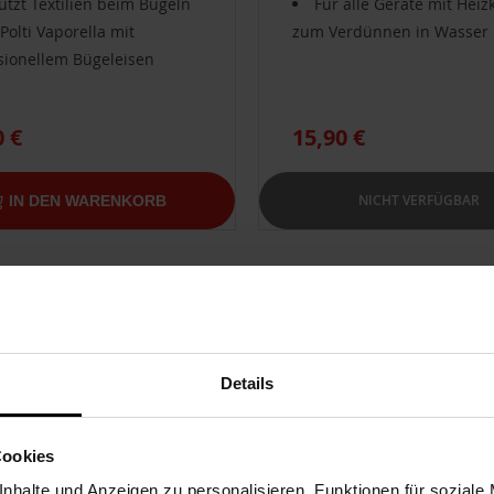
ützt Textilien beim Bügeln
Für alle Geräte mit Heizk
Polti Vaporella mit
zum Verdünnen in Wasser
sionellem Bügeleisen
0 €
15,90 €
NICHT VERFÜGBAR
IN DEN WARENKORB
Details
Cookies
nhalte und Anzeigen zu personalisieren, Funktionen für soziale