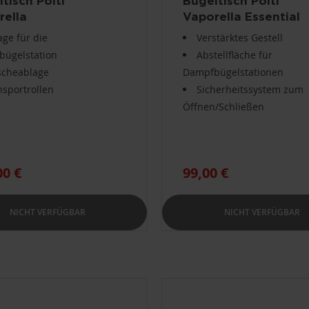
tisch Polti
Bügeltisch Polti
rella
Vaporella Essential
age für die
Verstärktes Gestell
ügelstation
Abstellfläche für
cheablage
Dampfbügelstationen
nsportrollen
Sicherheitssystem zum
Öffnen/Schließen
00 €
99,00 €
NICHT VERFÜGBAR
NICHT VERFÜGBAR