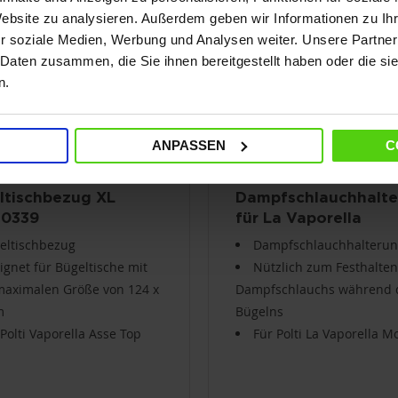
Website zu analysieren. Außerdem geben wir Informationen zu I
r soziale Medien, Werbung und Analysen weiter. Unsere Partner
 Daten zusammen, die Sie ihnen bereitgestellt haben oder die s
n.
ANPASSEN
C
ltischbezug XL
Dampfschlauchhalt
0339
für La Vaporella
PAEU0347
eltischbezug
Dampfschlauchhalteru
ignet für Bügeltische mit
Nützlich zum Festhalten
maximalen Größe von 124 x
Dampfschlauchs während 
m
Bügelns
 Polti Vaporella Asse Top
Für Polti La Vaporella M