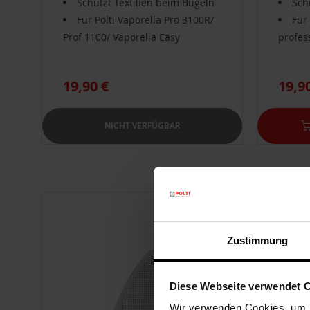
Schützt Textilien beim Bügeln
Sch
Für Polti Vaporella Pro 3100R/
Für 
Prof 1100/ Vaporella Easy
profes
19,90 €
19,9
NICHT VERFÜGBAR
Zustimmung
Diese Webseite verwendet 
Wir verwenden Cookies, um I