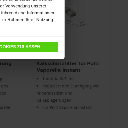
hrer Verwendung unserer
 führen diese Informationen
ie im Rahmen Ihrer Nutzung
OOKIES ZULASSEN
erung
Kalkschutzfilter für Polti
Vaporella Instant
PAEU0404
ng
1 Anti-Kalk-Filter
 des
Reduziert den Durchgang von
des
Mineralsalzen und
Kalkablagerungen
odelle
Für Polti Vaporella Instant