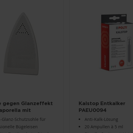
e gegen Glanzeffekt
Kalstop Entkalker
aporella mit
PAEU0094
ssioneller
i-Glanz-Schutzsohle für
Anti-Kalk-Lösung
lsohle
sionelle Bügeleisen
20 Ampullen à 5 ml