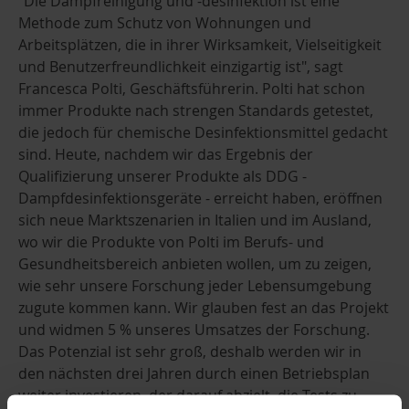
"Die Dampfreinigung und -desinfektion ist eine
Methode zum Schutz von Wohnungen und
Arbeitsplätzen, die in ihrer Wirksamkeit, Vielseitigkeit
und Benutzerfreundlichkeit einzigartig ist", sagt
Francesca Polti, Geschäftsführerin. Polti hat schon
immer Produkte nach strengen Standards getestet,
die jedoch für chemische Desinfektionsmittel gedacht
sind. Heute, nachdem wir das Ergebnis der
Qualifizierung unserer Produkte als DDG -
Dampfdesinfektionsgeräte - erreicht haben, eröffnen
sich neue Marktszenarien in Italien und im Ausland,
wo wir die Produkte von Polti im Berufs- und
Gesundheitsbereich anbieten wollen, um zu zeigen,
wie sehr unsere Forschung jeder Lebensumgebung
zugute kommen kann. Wir glauben fest an das Projekt
und widmen 5 % unseres Umsatzes der Forschung.
Das Potenzial ist sehr groß, deshalb werden wir in
den nächsten drei Jahren durch einen Betriebsplan
weiter investieren, der darauf abzielt, die Tests zu