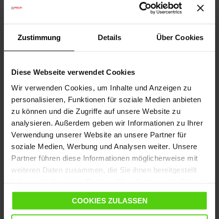
erweitern, innovativ zu sein und unsere Technologie
ständig wissenschaftlich zu validieren, natürlich auch
für unsere Produktlinien für den Hausgebrauch, nicht
Zustimmung
Details
Über Cookies
nur für den professionellen Gebrauch.
Seit 1978 setzt sich Polti für einen zeitgemäßen und
nachhaltigen Ansatz in der Hygiene ein und dabei eine
Diese Webseite verwendet Cookies
Kultivierung der Qualitäten des Dampfes und seiner
Wir verwenden Cookies, um Inhalte und Anzeigen zu
Wirksamkeit, die durch zahlreiche Tests und Studien
personalisieren, Funktionen für soziale Medien anbieten
in Italien und im Ausland unterstützt wird. In dem
zu können und die Zugriffe auf unsere Website zu
Bewusstsein, dass das aktuelle epidemiologische
analysieren. Außerdem geben wir Informationen zu Ihrer
Szenario die bisherigen Protokolle verändert hat, hat
Verwendung unserer Website an unsere Partner für
das Unternehmen die Forschung noch stärker
soziale Medien, Werbung und Analysen weiter. Unsere
vorangetrieben, um seiner Zielsetzung einen großen
Partner führen diese Informationen möglicherweise mit
Auftrieb zu geben, indem es seine führenden
weiteren Daten zusammen, die Sie ihnen bereitgestellt
Produkte, insbesondere die der Professional-Linie, als
haben oder die sie im Rahmen Ihrer Nutzung der Dienste
DDG qualifiziert hat.
gesammelt haben.
COOKIES ZULASSEN
Daher wurden neue Tests von unabhängigen Laboren