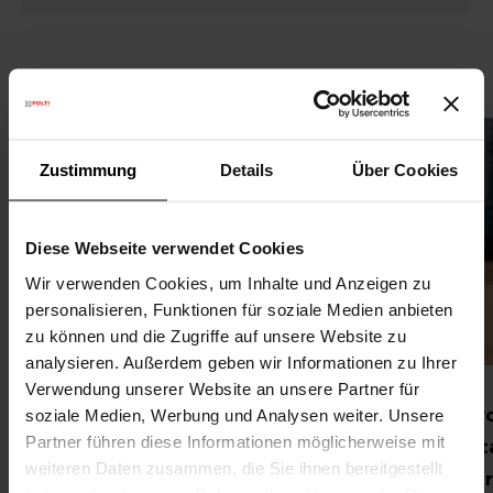
Fallstudien
Zustimmung
Details
Über Cookies
Diese Webseite verwendet Cookies
Wir verwenden Cookies, um Inhalte und Anzeigen zu
personalisieren, Funktionen für soziale Medien anbieten
zu können und die Zugriffe auf unsere Website zu
analysieren. Außerdem geben wir Informationen zu Ihrer
Verwendung unserer Website an unsere Partner für
Polti auf der ISSA Pulire 2021:
P
soziale Medien, Werbung und Analysen weiter. Unsere
Partner führen diese Informationen möglicherweise mit
professionelle Reinigung und
I
weiteren Daten zusammen, die Sie ihnen bereitgestellt
Dampfdesinfektion
er