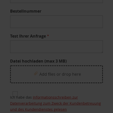
Bestellnummer
Test Ihrer Anfrage
Datei hochladen (max 3 MB)
Add files or drop here
Privacy for Processing of customers’ personal da
Ich habe das
Informationsschreiben zur
Datenverarbeitung zum Zweck der Kundenbetreuung
und des Kundendienstes gelesen