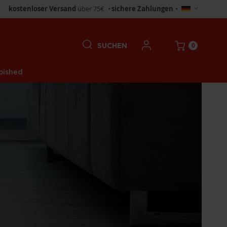
Store
kostenloser Versand
über 75€
•
sichere Zahlungen
•
wählen
0
SUCHEN
bished