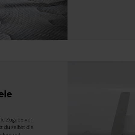
eie
die Zugabe von
 du selbst die
ecken mit