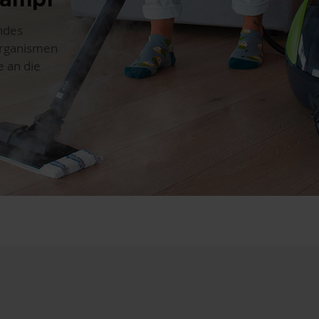
ndes
organismen
e an die