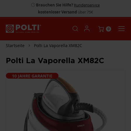
Brauchen Sie Hilfe?
Kundenservice
kostenloser Versand
über 75€
0
Startseite
Polti La Vaporella XM82C
Polti La Vaporella XM82C
ZUM
10 JAHRE GARANTIE
ENDE
DER
BILDGALERIE
SPRINGEN