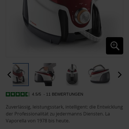
4.5
/
5
-
11
BEWERTUNGEN
ZUM
ANFANG
DER
Zuverlässig, leistungsstark, intelligent: die Entwicklung
BILDGALERIE
der Professionalität zu jedermanns Diensten. La
SPRINGEN
Vaporella von 1978 bis heute.