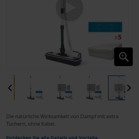
ZUM
Die natürliche Wirksamkeit von Dampf mit extra
ANFANG
DER
Tüchern, ohne Kabel.
BILDGALERIE
SPRINGEN
Entdecken Sie alle Details und Vorteile