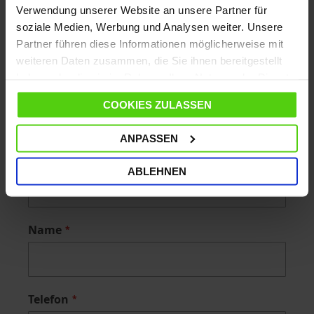
Verwendung unserer Website an unsere Partner für
soziale Medien, Werbung und Analysen weiter. Unsere
Partner führen diese Informationen möglicherweise mit
Requested information
weiteren Daten zusammen, die Sie ihnen bereitgestellt
haben oder die sie im Rahmen Ihrer Nutzung der Dienste
Wie können wir Ihnen helfen?
gesammelt haben.
COOKIES ZULASSEN
ANPASSEN
Nachname
ABLEHNEN
Name
Telefon