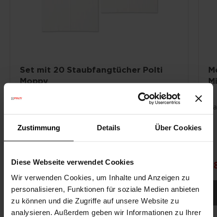
Set mit 20 Staubfangtücher Polti
M
Moppy
M
P
Elektrostatische Tücher zum Staubauffangen
Paket 20 Tücher
Da
Für Polti Moppy
Zustimmung
Details
Über Cookies
Diese Webseite verwendet Cookies
5,90 €
1
Wir verwenden Cookies, um Inhalte und Anzeigen zu
personalisieren, Funktionen für soziale Medien anbieten
NICHT VERFÜGBAR
zu können und die Zugriffe auf unsere Website zu
analysieren. Außerdem geben wir Informationen zu Ihrer