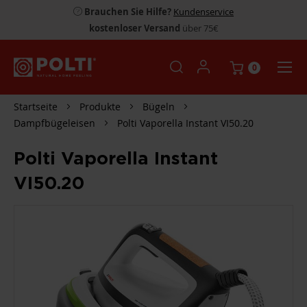
Brauchen Sie Hilfe?
Kundenservice
kostenloser Versand
über 75€
0
Startseite
Produkte
Bügeln
Dampfbügeleisen
Polti Vaporella Instant VI50.20
Polti Vaporella Instant
VI50.20
ZUM
ENDE
DER
BILDGALERIE
SPRINGEN