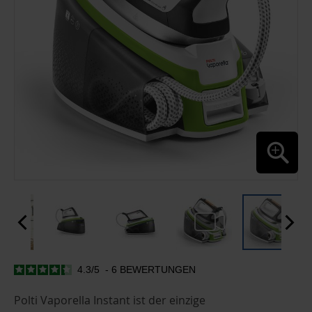
4.3
/
5
-
6
BEWERTUNGEN
ZUM
ANFANG
DER
Polti Vaporella Instant ist der einzige
BILDGALERIE