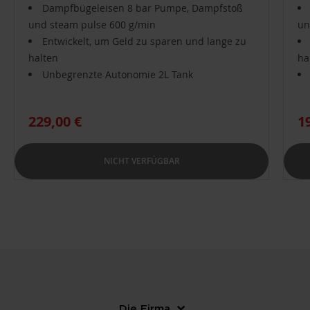
Dampfbügeleisen 8 bar Pumpe, Dampfstoß
und steam pulse 600 g/min
un
Entwickelt, um Geld zu sparen und lange zu
halten
ha
Unbegrenzte Autonomie 2L Tank
229,00 €
1
NICHT VERFÜGBAR
Die Firma