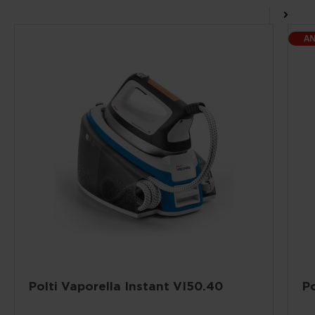
A
Polti Vaporella Instant VI50.40
Po