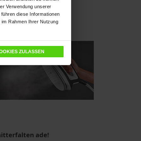
tentierter 360° Fluid Curve
hrer Verwendung unserer
chnologie.
 führen diese Informationen
ie im Rahmen Ihrer Nutzung
OOKIES ZULASSEN
itterfalten ade!