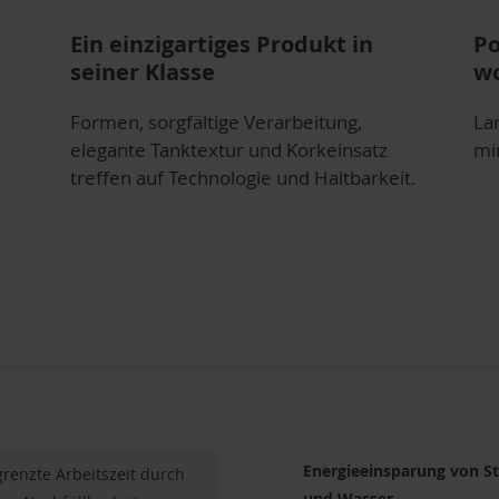
Ein einzigartiges Produkt in
Po
seiner Klasse
wo
Formen, sorgfältige Verarbeitung,
La
elegante Tanktextur und Korkeinsatz
mi
treffen auf Technologie und Haltbarkeit.
Energieeinsparung von S
renzte Arbeitszeit durch
und Wasser