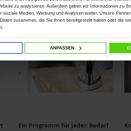
und Energie
pa
Website zu analysieren. Außerdem geben wir Informationen zu I
Te
r soziale Medien, Werbung und Analysen weiter. Unsere Partner
 Daten zusammen, die Sie ihnen bereitgestellt haben oder die s
n.
ANPASSEN
C
rt
Ein Programm für jeden Bedarf
Kn