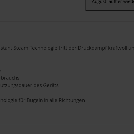
August läuft er wied
nstant Steam Technologie tritt der Druckdampf kraftvoll un
e
rbrauchs
 Nutzungsdauer des Geräts
nologie für Bügeln in alle Richtungen