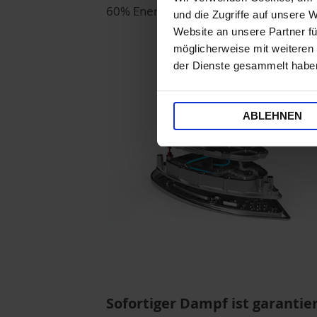
60% Energie einspart*.
und die Zugriffe auf unsere 
Website an unsere Partner fü
möglicherweise mit weiteren
der Dienste gesammelt habe
ABLEHNEN
Sofortiger Dampf ist garantie