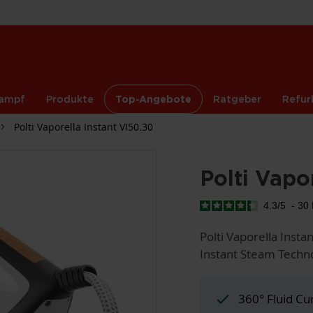
ampf
Produkte
Top-Angebote
Ratgeber
Refur
Polti Vaporella Instant VI50.30
Polti Vapo
4.3
/
5
-
30
Polti Vaporella Insta
Instant Steam Techno
360° Fluid Cu