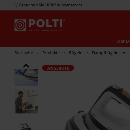
Brauchen Sie Hilfe?
Kundenservice
Der D
Startseite
Produkte
Bügeln
Dampfbügeleisen
ZUM
ANGEBOTE
ENDE
DER
BILDGALERIE
SPRINGEN