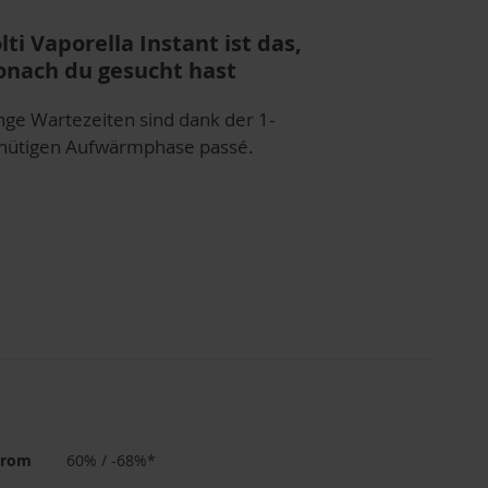
lti Vaporella Instant ist das,
nach du gesucht hast
nge Wartezeiten sind dank der 1-
nütigen Aufwärmphase passé.
trom
60% / -68%*