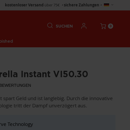
Store
kostenloser Versand
über 75€
•
sichere Zahlungen
•
wählen
0
SUCHEN
bished
rella Instant VI50.30
BEWERTUNGEN
nt spart Geld und ist langlebig. Durch die innovative
logie tritt der Dampf unverzögert aus.
rve Technology