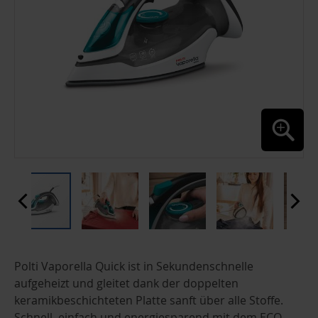
ZUM
Polti Vaporella Quick ist in Sekundenschnelle
ANFANG
DER
aufgeheizt und gleitet dank der doppelten
BILDGALERIE
keramikbeschichteten Platte sanft über alle Stoffe.
SPRINGEN
Schnell, einfach und energiesparend mit dem ECO-