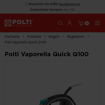
Brauchen Sie Hilfe?
Kundenservice
kostenloser Versand
über 75€
0
Startseite
Produkte
Bügeln
Bügeleisen
Polti Vaporella Quick Q100
Polti Vaporella Quick Q100
ZUM
ENDE
DER
BILDGALERIE
SPRINGEN