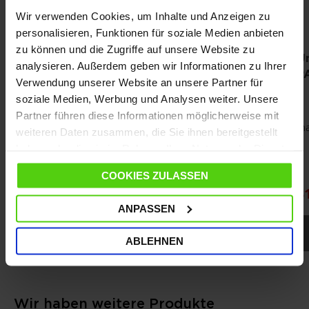
Wir verwenden Cookies, um Inhalte und Anzeigen zu
personalisieren, Funktionen für soziale Medien anbieten
zu können und die Zugriffe auf unsere Website zu
Bügeltischbezug XL PAEU0339
U
analysieren. Außerdem geben wir Informationen zu Ihrer
P
Verwendung unserer Website an unsere Partner für
Bügeltischbezug
soziale Medien, Werbung und Analysen weiter. Unsere
Geeignet für Bügeltische mit einer
Partner führen diese Informationen möglicherweise mit
maximalen Größe von 124 x 48,5 cm
ma
weiteren Daten zusammen, die Sie ihnen bereitgestellt
Für Polti Vaporella Asse Top
haben oder die sie im Rahmen Ihrer Nutzung der Dienste
gesammelt haben.
COOKIES ZULASSEN
28,90 €
3
ANPASSEN
IN DEN WARENKORB
ABLEHNEN
Wir haben weitere Produkte