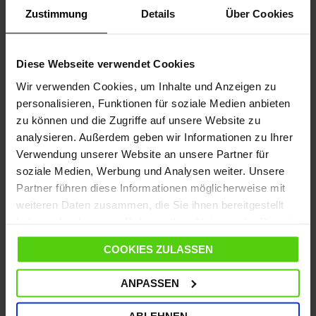
Vom 10. bis zum 14. August wird der Versand
Zustimmung
Details
Über Cookies
ausgesetzt; ab dem 17. August läuft er wieder wie
gewohnt weiter.
Diese Webseite verwendet Cookies
Wir verwenden Cookies, um Inhalte und Anzeigen zu
personalisieren, Funktionen für soziale Medien anbieten
DETAILS
zu können und die Zugriffe auf unsere Website zu
analysieren. Außerdem geben wir Informationen zu Ihrer
MERKMALE
Verwendung unserer Website an unsere Partner für
soziale Medien, Werbung und Analysen weiter. Unsere
SPEZIFIKATIONEN
Partner führen diese Informationen möglicherweise mit
weiteren Daten zusammen, die Sie ihnen bereitgestellt
haben oder die sie im Rahmen Ihrer Nutzung der Dienste
INKLUSIVE ZUBEHÖR
gesammelt haben.
COOKIES ZULASSEN
ANLEITUNG
ANPASSEN
FAQ - HÄUFIG GESTELLTE FRAGEN