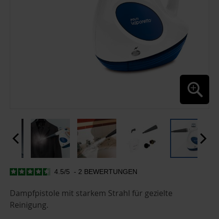
4.5
/
5
-
2
BEWERTUNGEN
ZUM
ANFANG
DER
Dampfpistole mit starkem Strahl für gezielte
BILDGALERIE
Reinigung.
SPRINGEN