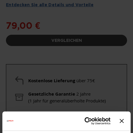
Entdecken Sie alle Details und Vorteile
79,00 €
VERGLEICHEN
Kostenlose Lieferung
über 75€
Gesetzliche Garantie
2 Jahre
(1 Jahr für generalüberholte Produkte)
Brauchen Sie Hilfe?
Sehen Sie sich unsere
häufig gestellten Fragen
an oder
besuchen Sie die Seite
Kundendienst