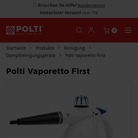
Brauchen Sie Hilfe?
Kundenservice
kostenloser Versand
über 75€
0
Startseite
Produkte
Reinigung
Dampfreinigungsgeräte
Polti Vaporetto First
Polti Vaporetto First
ZUM
ENDE
DER
BILDGALERIE
SPRINGEN